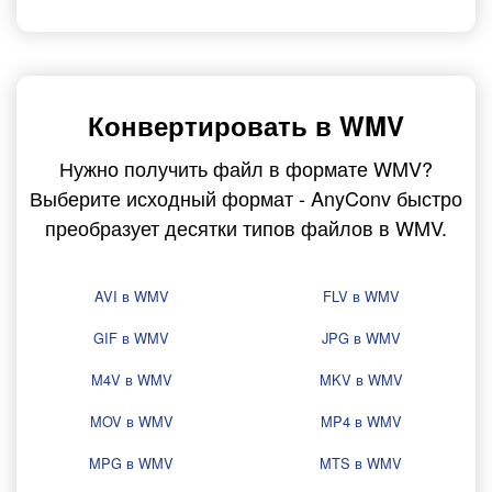
Конвертировать в WMV
Нужно получить файл в формате WMV?
Выберите исходный формат - AnyConv быстро
преобразует десятки типов файлов в WMV.
AVI в WMV
FLV в WMV
GIF в WMV
JPG в WMV
M4V в WMV
MKV в WMV
MOV в WMV
MP4 в WMV
MPG в WMV
MTS в WMV