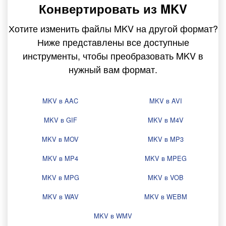
Конвертировать из MKV
Хотите изменить файлы MKV на другой формат?
Ниже представлены все доступные
инструменты, чтобы преобразовать MKV в
нужный вам формат.
MKV в AAC
MKV в AVI
MKV в GIF
MKV в M4V
MKV в MOV
MKV в MP3
MKV в MP4
MKV в MPEG
MKV в MPG
MKV в VOB
MKV в WAV
MKV в WEBM
MKV в WMV