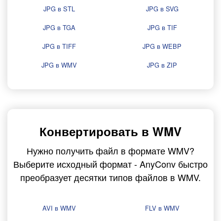
JPG в STL
JPG в SVG
JPG в TGA
JPG в TIF
JPG в TIFF
JPG в WEBP
JPG в WMV
JPG в ZIP
Конвертировать в WMV
Нужно получить файл в формате WMV?
Выберите исходный формат - AnyConv быстро
преобразует десятки типов файлов в WMV.
AVI в WMV
FLV в WMV