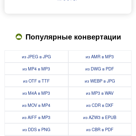
Популярные конвертации
из JPEG в JPG
из AMR в MP3
из MP4 в MP3
из DWG в PDF
из OTF в TTF
из WEBP в JPG
из M4A в MP3
из MP3 в WAV
из MOV в MP4
из CDR в DXF
из AIFF в MP3
из AZW3 в EPUB
из DDS в PNG
из CBR в PDF