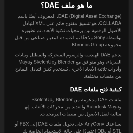
ما هو ملف DAE؟
DAE (Digital Asset Exchange)، المعروف أيضًا باسم
COLLADA، هو تنسيق مفتوح قائم على XML لتبادل
الأصول الرقمية بين برمجيات ثلاثية الأبعاد. تم تطويره
بواسطة Sony ولاحقًا تم اعتماده كمعيار صناعي من قبل
مجموعة Khronos Group.
يدعم DAE الهندسة والرسوم المتحركة والمظلل وبيانات
الفيزياء، وهو متوافق مع Blender وSketchUp وMaya
وأدوات ثلاثية الأبعاد الأخرى. يُستخدم كثيرًا لتبادل النماذج
بين منصات مختلفة.
كيفية فتح ملفات DAE
ملفات DAE مدعومة من Blender وSketchUp
وAutodesk Maya والعديد من محركات الألعاب. إنها
مثالية لنقل الأصول بين منصات البرمجيات.
يساعدك AnyConv على تحويل ملفات DAE إلى FBX أو
STL أو OBJ اعتمادًا على حالة الاستخدام الخاصة بك.