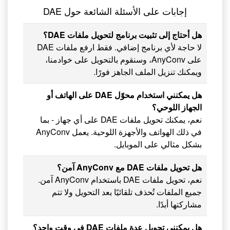
إجابات على الأسئلة الشائعة حول DAE
هل أحتاج إلى تثبيت برنامج لتحويل ملفات DAE؟
لا حاجة لأي برنامج إضافي. فقط ارفع ملفات DAE
على AnyConv، وسنقوم بالتحويل على خوادمنا،
ويمكنك تنزيل الملف الجاهز فورًا.
هل يمكنني استخدام محوّل DAE على الهاتف أو
الجهاز اللوحي؟
نعم، يمكنك تحويل ملفات DAE على أي جهاز - بما
في ذلك الهواتف والأجهزة اللوحية. يعمل AnyConv
بشكل مثالي على الموبايل.
هل تحويل ملفات DAE مع AnyConv آمن؟
نعم، تحويل ملفات DAE باستخدام AnyConv آمن.
جميع الملفات تُحذف تلقائيًا بعد التحويل ولا تتم
مشاركتها أبدًا.
هل يمكنني تحويل عدة ملفات DAE في وقت واحد؟