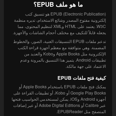
ما هو ملف EPUB؟
EPUB (Electronic Publication) هو تنسيق كتب
إلكترونية مفتوح المصدر وشائع الاستخدام، تديره منظمة
W3C. يعتمد على HTML وXML لتنظيم المحتوى، مما
يجعله قابلاً للتكيف مع مختلف أحجام الشاشات والأجهزة.
تدعم ملفات EPUB التنسيقات الغنية، الصور، والخطوط
المضمنة. وهي متوافقة مع معظم أجهزة قراءة الكتب
الإلكترونية مثل Apple Books وKobo والعديد من
تطبيقات Android. يتميز هذا التنسيق بالمرونة وعدم
الاعتماد على جهة مالكة.
كيفية فتح ملفات EPUB
يمكنك فتح ملفات EPUB باستخدام Apple Books أو
Google Play Books أو Kobo، أو تطبيقات القراءة على
أجهزة Android وiOS. يمكن لمستخدمي الحواسيب فتحها
عبر Calibre أو Adobe Digital Editions أو عبر إضافات
المتصفح مثل EPUBReader.