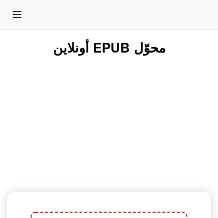
محوّل EPUB أونلاين