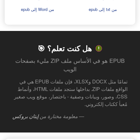
من txt إلى epub
من Word إلى epub
هل كنت تعلم؟ 🎯
EPUB هو في الأساس ملف ZIP مليء بصفحات
الويب
تمامًا مثل DOCX وXLSX، فإن ملفات EPUB هي في
الواقع ملفات ZIP. بداخلها ستجد ملفات HTML، وأنماط
CSS، وصور، وبيانات وصفية - باختصار، موقع ويب صغير
مُعبأ ككتاب إلكتروني.
— معلومة مختارة من
إيثان بروكس