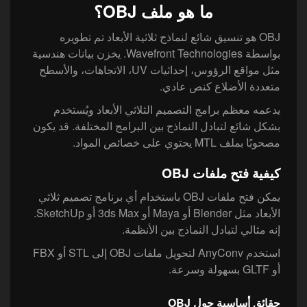
ما هو ملف OBJ؟
OBJ هو تنسيق شائع لنماذج ثلاثية الأبعاد تم تطويره
بواسطة Wavefront Technologies. يخزن بيانات هندسية
مثل مواقع الرؤوس، إحداثيات UV، الاتجاهات، والأسطح
متعددة الأضلاع كنص عادي.
يدعمه معظم برامج التصميم الثلاثي الأبعاد ويُستخدم
بشكل شائع لتبادل النماذج بين البرامج المختلفة. قد يكون
مصحوبًا بملف MTL يحتوي على خصائص المواد.
كيفية فتح ملفات OBJ
يمكن فتح ملفات OBJ باستخدام أي برنامج تصميم ثلاثي
الأبعاد مثل Blender أو Maya أو 3ds Max أو SketchUp.
إنه مثالي لتبادل النماذج بين الأنظمة.
استخدم AnyConv لتحويل ملفات OBJ إلى STL أو FBX
أو GLTF بسهولة وسرعة.
حقائق أساسية حول OBJ