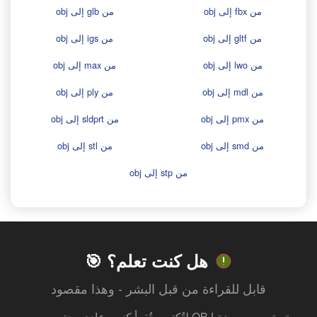
من fbx إلى obj
من glb إلى obj
من gltf إلى obj
من igs إلى obj
من lwo إلى obj
من max إلى obj
من mdl إلى obj
من ply إلى obj
من pmx إلى obj
من sldprt إلى obj
من smd إلى obj
من stl إلى obj
من stp إلى obj
هل كنت تعلم؟ 🎯
قابل للقراءة من قبل البشر - وهذا مقصود
تم تصميم صيغة OBJ لتُكتب وتُقرأ كنص عادي، حتى