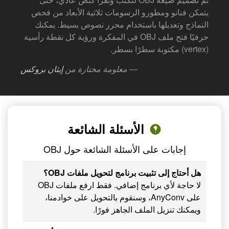
يتمكن فنانو ومطورو الرسومات ثلاثية الأبعاد من فحص
النماذج وتعديلها باستخدام محرر نصوص بسيط. يمكنك
حرفيًا فتح ملف OBJ في المفكرة ورؤية كل نقطة رأسية
(vertex) مكتوبة سطرًا بسطر.
— معلومة مختارة من
إيثان بروكس
الأسئلة الشائعة
إجابات على الأسئلة الشائعة حول OBJ
هل أحتاج إلى تثبيت برنامج لتحويل ملفات OBJ؟
لا حاجة لأي برنامج إضافي. فقط ارفع ملفات OBJ
على AnyConv، وسنقوم بالتحويل على خوادمنا،
ويمكنك تنزيل الملف الجاهز فورًا.