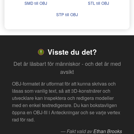
SMD till OBJ
STL till OBJ
STP till OBJ
Visste du det?
Det är läsbart för människor - och det är med
avsikt
OBJ-formatet är utformat för att kunna skrivas och
läsas som vanlig text, så att 3D-konstnärer och
utvecklare kan inspektera och redigera modeller
med en enkel textredigerare. Du kan bokstavligen
öppna en OBJ-fil i Anteckningar och se varje vertex
rad för rad.
— Fakt vald av
Ethan Brooks