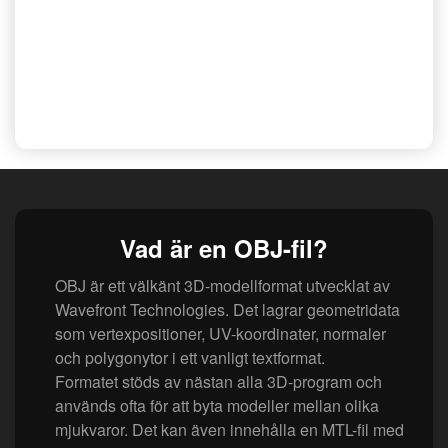
Vad är en OBJ-fil?
OBJ är ett välkänt 3D-modellformat utvecklat av
Wavefront Technologies. Det lagrar geometridata
som vertexpositioner, UV-koordinater, normaler
och polygonytor i ett vanligt textformat.
Formatet stöds av nästan alla 3D-program och
används ofta för att byta modeller mellan olika
mjukvaror. Det kan även innehålla en MTL-fil med