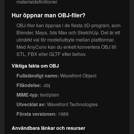
materialdefinitioner.
Hur öppnar man OBJ-filer?
OBJ-filer kan öppnas i de flesta 3D-program, som
Blender, Maya, 3ds Max och SketchUp. Det är ett
utmärkt val för modellutbyte mellan plattformar.
Med AnyConv kan du enkelt konvertera OBJ till
STL, FBX eller GLTF efter behov.
Viktiga fakta om OBJ
Fullständigt namn:
Wavefront Object
Filändelse:
.obj
MIME-typ:
text/plain
Utvecklat av:
Wavefront Technologies
Första versionen:
1989
Användbara länkar och resurser