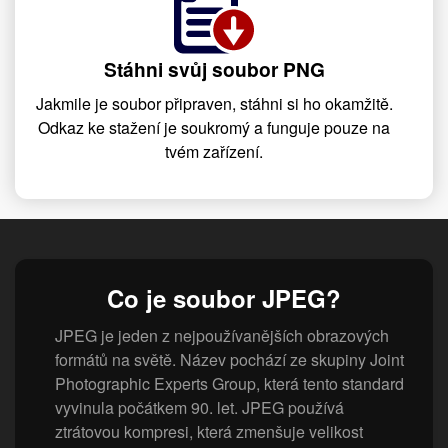
Stáhni svůj soubor PNG
Jakmile je soubor připraven, stáhni si ho okamžitě.
Odkaz ke stažení je soukromý a funguje pouze na
tvém zařízení.
Co je soubor JPEG?
JPEG je jeden z nejpoužívanějších obrazových
formátů na světě. Název pochází ze skupiny Joint
Photographic Experts Group, která tento standard
vyvinula počátkem 90. let. JPEG používá
ztrátovou kompresi, která zmenšuje velikost