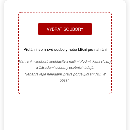
VYBRAT SOUBORY
Přetáhni sem své soubory nebo klikni pro nahrání
Nahráním souborů souhlasíte s našimi Podmínkami služby
a Zásadami ochrany osobních údajů.
Nenahrávejte nelegální, práva porušující ani NSFW
obsah.