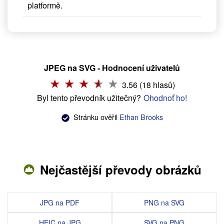
platformě.
JPEG na SVG - Hodnocení uživatelů
3.56 (18 hlasů)
Byl tento převodník užitečný?
Ohodnoť ho!
Stránku ověřil
Ethan Brooks
Nejčastější převody obrázků
JPG na PDF
PNG na SVG
HEIC na JPG
SVG na PNG