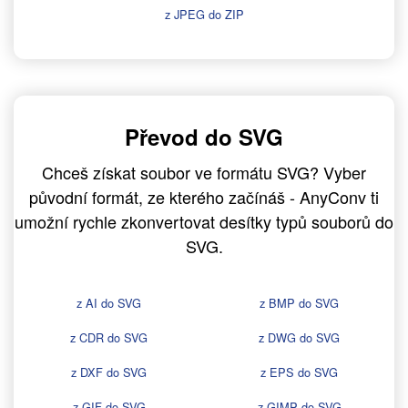
z JPEG do ZIP
Převod do SVG
Chceš získat soubor ve formátu SVG? Vyber
původní formát, ze kterého začínáš - AnyConv ti
umožní rychle zkonvertovat desítky typů souborů do
SVG.
z AI do SVG
z BMP do SVG
z CDR do SVG
z DWG do SVG
z DXF do SVG
z EPS do SVG
z GIF do SVG
z GIMP do SVG