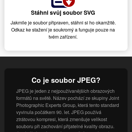
Stáhni svůj soubor SVG
Jakmile je soubor připraven, stáhni si ho okamžitě.
Odkaz ke stažení je soukromý a funguje pouze na
tvém zařízení.
Co je soubor JPEG?
JPEG je jeden z nejpoužívanějších obrazových
formátů na světě. Název pochází ze skupiny Joint
Photographic Experts Group, která tento standard
vyvinula počátkem 90. let. JPEG používá
ztrátovou kompresi, která zmenšuje velikost
souboru při zachování přijatelné kvality obrazu.