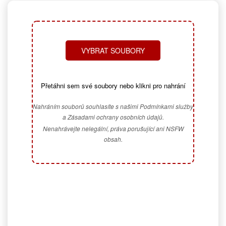
VYBRAT SOUBORY
Přetáhni sem své soubory nebo klikni pro nahrání
Nahráním souborů souhlasíte s našimi Podmínkami služby
a Zásadami ochrany osobních údajů.
Nenahrávejte nelegální, práva porušující ani NSFW
obsah.