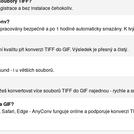
 soubory TIFF?
istrace a bez instalace čehokoliv.
onv?
zpracovány bezpečně a po 1 hodině automaticky smazány. K tv
alitu při konverzi TIFF do GIF. Výsledek je přesný a čistý.
und - i u větších souborů.
š konvertovat více souborů TIFF do GIF najednou - rychle a 
na GIF?
 Safari, Edge - AnyConv funguje online a podporuje konverzi T