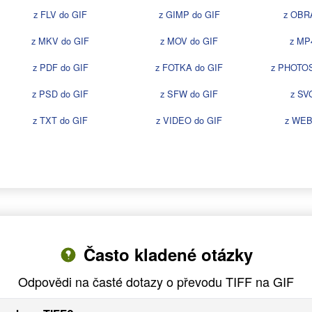
z FLV do GIF
z GIMP do GIF
z OBR
z MKV do GIF
z MOV do GIF
z MP
z PDF do GIF
z FOTKA do GIF
z PHOTO
z PSD do GIF
z SFW do GIF
z SV
z TXT do GIF
z VIDEO do GIF
z WEB
Často kladené otázky
Odpovědi na časté dotazy o převodu TIFF na GIF