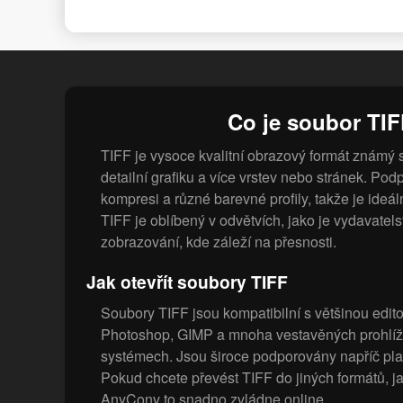
Co je soubor TI
TIFF je vysoce kvalitní obrazový formát známý 
detailní grafiku a více vrstev nebo stránek. Po
kompresi a různé barevné profily, takže je ideáln
TIFF je oblíbený v odvětvích, jako je vydavatels
zobrazování, kde záleží na přesnosti.
Jak otevřít soubory TIFF
Soubory TIFF jsou kompatibilní s většinou edit
Photoshop, GIMP a mnoha vestavěných prohlíž
systémech. Jsou široce podporovány napříč pla
Pokud chcete převést TIFF do jiných formátů, 
AnyConv to snadno zvládne online.