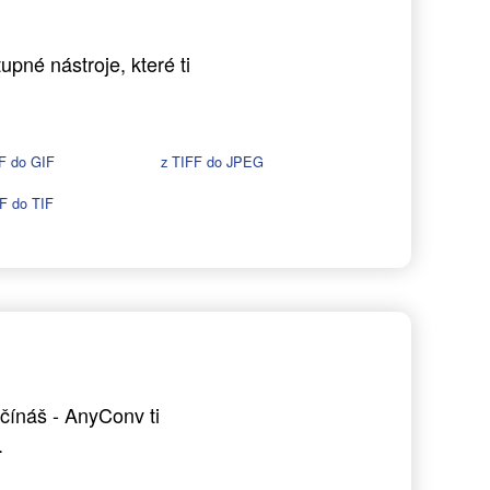
pné nástroje, které ti
F do GIF
z TIFF do JPEG
F do TIF
čínáš - AnyConv ti
.