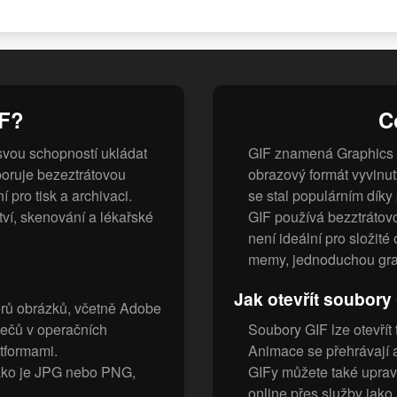
FF?
C
svou schopností ukládat
GIF znamená Graphics 
dporuje bezeztrátovou
obrazový formát vyvinu
í pro tisk a archivaci.
se stal populárním dík
tví, skenování a lékařské
GIF používá bezztrátov
není ideální pro složité
memy, jednoduchou gra
Jak otevřít soubory
orů obrázků, včetně Adobe
ečů v operačních
Soubory GIF lze otevřít
tformami.
Animace se přehrávají a
jako je JPG nebo PNG,
GIFy můžete také uprav
online přes služby jak