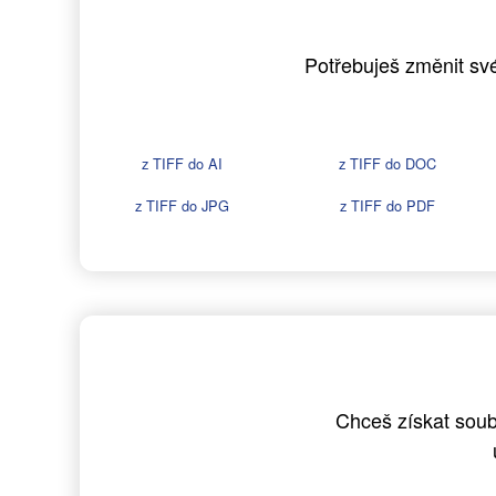
Potřebuješ změnit své
z TIFF do AI
z TIFF do DOC
z TIFF do JPG
z TIFF do PDF
Chceš získat soub