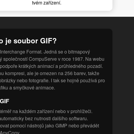
tvém zařízení.
o je soubor GIF?
Interchange Format. Jedná se o bitmapový
tý společností CompuServe v roce 1987. Na webu
y podpoře krátkých animací a průhledného pozadí.
ou kompresi, ale je omezen na 256 barev, takže
 obrázky nebo fotografie. I tak se hojně používá pro
fiku a smyčkové animace.
 GIF
 téměř na každém zařízení nebo v prohlížeči.
utomaticky bez nutnosti dalšího softwaru.
ovat pomocí nástrojů jako GIMP nebo převádět
o AnyConv.