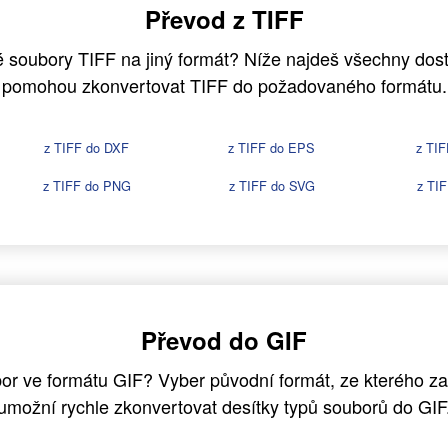
Převod z TIFF
 soubory TIFF na jiný formát? Níže najdeš všechny dostu
pomohou zkonvertovat TIFF do požadovaného formátu.
z TIFF do DXF
z TIFF do EPS
z TIF
z TIFF do PNG
z TIFF do SVG
z TIF
Převod do GIF
or ve formátu GIF? Vyber původní formát, ze kterého za
umožní rychle zkonvertovat desítky typů souborů do GIF