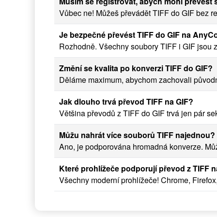
Musím se registrovat, abych mohl převést
Vůbec ne! Můžeš převádět TIFF do GIF bez reg
Je bezpečné převést TIFF do GIF na AnyC
Rozhodně. Všechny soubory TIFF i GIF jsou 
Změní se kvalita po konverzi TIFF do GIF?
Děláme maximum, abychom zachovali původní kv
Jak dlouho trvá převod TIFF na GIF?
Většina převodů z TIFF do GIF trvá jen pár sek
Můžu nahrát více souborů TIFF najednou?
Ano, je podporována hromadná konverze. Může
Které prohlížeče podporují převod z TIFF 
Všechny moderní prohlížeče! Chrome, Firefox,