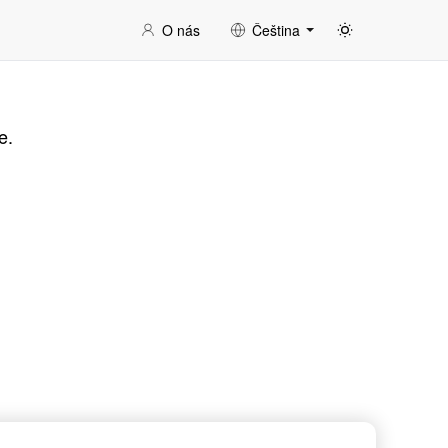
O nás
Čeština
e.