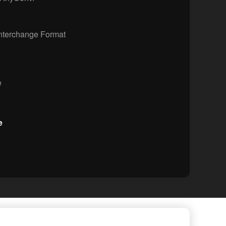
nterchange Format
e
e