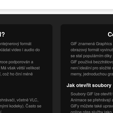
I?
C
ontejnerový formát
GIF znamená Graphics 
ládat video i audio do
obrazový formát vyvinu
se stal populárním dík
široce podporován a
GIF používá bezztrátov
 Má však větší velikost
není ideální pro složité
, což ho činí méně
memy, jednoduchou gra
Jak otevřít soubory
Soubory GIF lze otevřít
ehrávači, včetně VLC,
Animace se přehrávají a
nými kodeky). Často se
GIFy můžete také uprav
í.
online přes služby jak