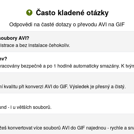
Často kladené otázky
Odpovědi na časté dotazy o převodu AVI na GIF
 soubory AVI?
strace a bez instalace čehokoliv.
nv?
racovány bezpečně a po 1 hodině automaticky smazány. K tvým
alitu při konverzi AVI do GIF. Výsledek je přesný a čistý.
nd - i u větších souborů.
š konvertovat více souborů AVI do GIF najednou - rychle a sn