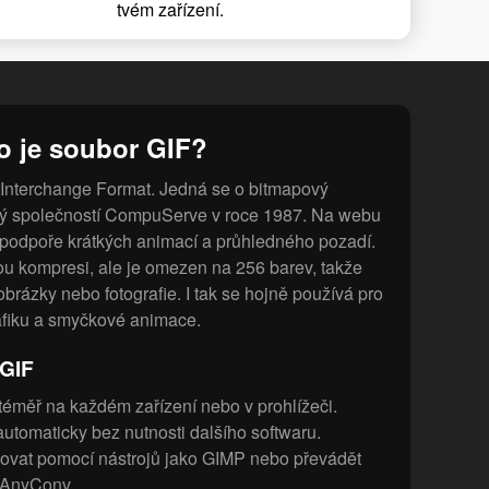
tvém zařízení.
o je soubor GIF?
Interchange Format. Jedná se o bitmapový
tý společností CompuServe v roce 1987. Na webu
y podpoře krátkých animací a průhledného pozadí.
ou kompresi, ale je omezen na 256 barev, takže
 obrázky nebo fotografie. I tak se hojně používá pro
fiku a smyčkové animace.
 GIF
 téměř na každém zařízení nebo v prohlížeči.
utomaticky bez nutnosti dalšího softwaru.
ovat pomocí nástrojů jako GIMP nebo převádět
o AnyConv.