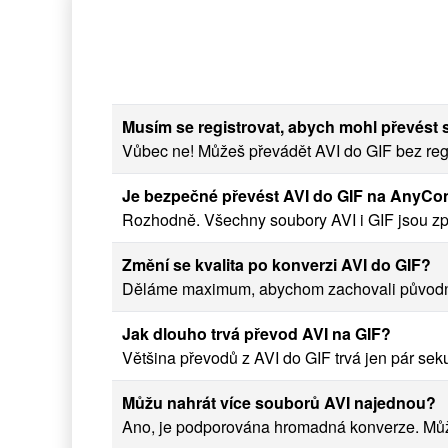
Musím se registrovat, abych mohl převést
Vůbec ne! Můžeš převádět AVI do GIF bez regi
Je bezpečné převést AVI do GIF na AnyCo
Rozhodně. Všechny soubory AVI i GIF jsou zp
Změní se kvalita po konverzi AVI do GIF?
Děláme maximum, abychom zachovali původní kv
Jak dlouho trvá převod AVI na GIF?
Většina převodů z AVI do GIF trvá jen pár seku
Můžu nahrát více souborů AVI najednou?
Ano, je podporována hromadná konverze. Může