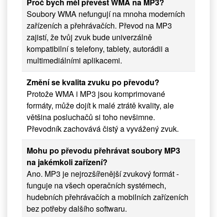
Proč bych měl převést WMA na MP3?
Soubory WMA nefungují na mnoha moderních
zařízeních a přehrávačích. Převod na MP3
zajistí, že tvůj zvuk bude univerzálně
kompatibilní s telefony, tablety, autorádii a
multimediálními aplikacemi.
Změní se kvalita zvuku po převodu?
Protože WMA i MP3 jsou komprimované
formáty, může dojít k malé ztrátě kvality, ale
většina posluchačů si toho nevšimne.
Převodník zachovává čistý a vyvážený zvuk.
Mohu po převodu přehrávat soubory MP3
na jakémkoli zařízení?
Ano. MP3 je nejrozšířenější zvukový formát -
funguje na všech operačních systémech,
hudebních přehrávačích a mobilních zařízeních
bez potřeby dalšího softwaru.