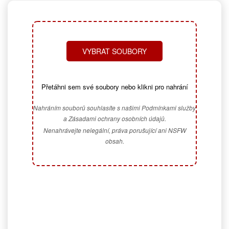
VYBRAT SOUBORY
Přetáhni sem své soubory nebo klikni pro nahrání
Nahráním souborů souhlasíte s našimi Podmínkami služby
a Zásadami ochrany osobních údajů.
Nenahrávejte nelegální, práva porušující ani NSFW
obsah.