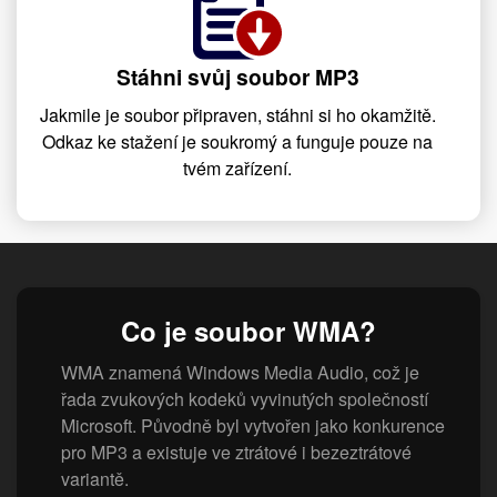
Stáhni svůj soubor MP3
Jakmile je soubor připraven, stáhni si ho okamžitě.
Odkaz ke stažení je soukromý a funguje pouze na
tvém zařízení.
Co je soubor WMA?
WMA znamená Windows Media Audio, což je
řada zvukových kodeků vyvinutých společností
Microsoft. Původně byl vytvořen jako konkurence
pro MP3 a existuje ve ztrátové i bezeztrátové
variantě.