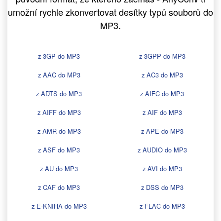
umožní rychle zkonvertovat desítky typů souborů do
MP3.
z 3GP do MP3
z 3GPP do MP3
z AAC do MP3
z AC3 do MP3
z ADTS do MP3
z AIFC do MP3
z AIFF do MP3
z AIF do MP3
z AMR do MP3
z APE do MP3
z ASF do MP3
z AUDIO do MP3
z AU do MP3
z AVI do MP3
z CAF do MP3
z DSS do MP3
z E-KNIHA do MP3
z FLAC do MP3