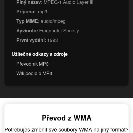
Plný název:
MPEG-1 Audio Layer III
Přípona:
.mp3
Typ MIME:
audio/mpeg
Vyvinuto:
Fraunhofer Society
První vydání:
1993
Užitečné odkazy a zdroje
Převodník MP3
Wikipedie o MP3
Převod z WMA
Potřebuješ změnit své soubory WMA na jiný formát?