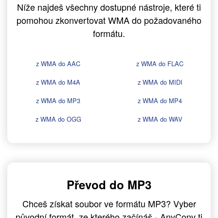
Níže najdeš všechny dostupné nástroje, které ti
pomohou zkonvertovat WMA do požadovaného
formátu.
z WMA do AAC
z WMA do FLAC
z WMA do M4A
z WMA do MIDI
z WMA do MP3
z WMA do MP4
z WMA do OGG
z WMA do WAV
Převod do MP3
Chceš získat soubor ve formátu MP3? Vyber
původní formát, ze kterého začínáš - AnyConv ti