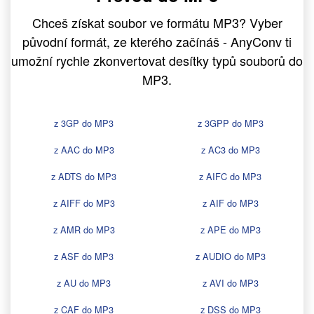
Chceš získat soubor ve formátu MP3? Vyber
původní formát, ze kterého začínáš - AnyConv ti
umožní rychle zkonvertovat desítky typů souborů do
MP3.
z 3GP do MP3
z 3GPP do MP3
z AAC do MP3
z AC3 do MP3
z ADTS do MP3
z AIFC do MP3
z AIFF do MP3
z AIF do MP3
z AMR do MP3
z APE do MP3
z ASF do MP3
z AUDIO do MP3
z AU do MP3
z AVI do MP3
z CAF do MP3
z DSS do MP3