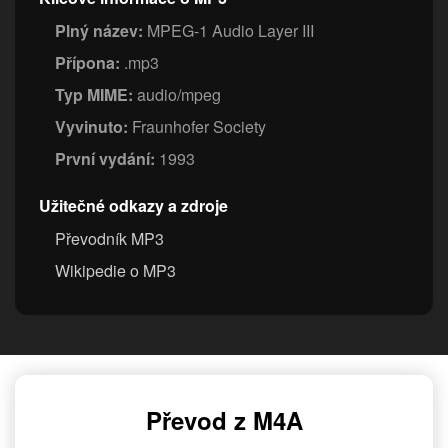
Plný název:
MPEG-1 Audio Layer III
Přípona:
.mp3
Typ MIME:
audio/mpeg
Vyvinuto:
Fraunhofer Society
První vydání:
1993
Užitečné odkazy a zdroje
Převodník MP3
Wikipedie o MP3
Převod z M4A