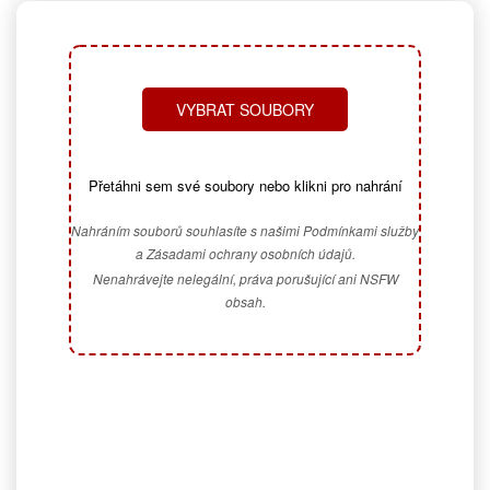
VYBRAT SOUBORY
Přetáhni sem své soubory nebo klikni pro nahrání
Nahráním souborů souhlasíte s našimi Podmínkami služby
a Zásadami ochrany osobních údajů.
Nenahrávejte nelegální, práva porušující ani NSFW
obsah.