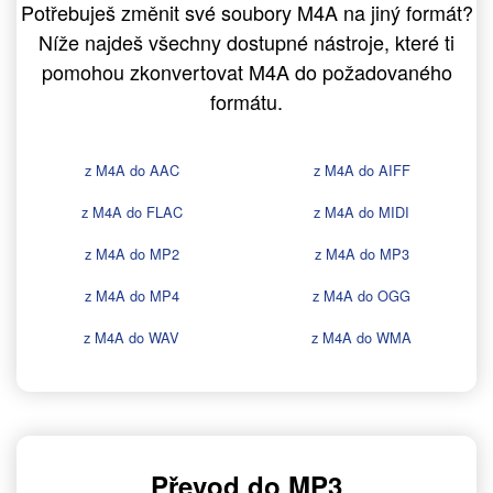
Potřebuješ změnit své soubory M4A na jiný formát?
Níže najdeš všechny dostupné nástroje, které ti
pomohou zkonvertovat M4A do požadovaného
formátu.
z M4A do AAC
z M4A do AIFF
z M4A do FLAC
z M4A do MIDI
z M4A do MP2
z M4A do MP3
z M4A do MP4
z M4A do OGG
z M4A do WAV
z M4A do WMA
Převod do MP3