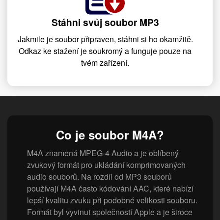
Stáhni svůj soubor MP3
Jakmile je soubor připraven, stáhni si ho okamžitě.
Odkaz ke stažení je soukromý a funguje pouze na
tvém zařízení.
Co je soubor M4A?
M4A znamená MPEG-4 Audio a je oblíbený
zvukový formát pro ukládání komprimovaných
audio souborů. Na rozdíl od MP3 souborů
používají M4A často kódování AAC, které nabízí
lepší kvalitu zvuku při podobné velikosti souboru.
Formát byl vyvinut společností Apple a je široce