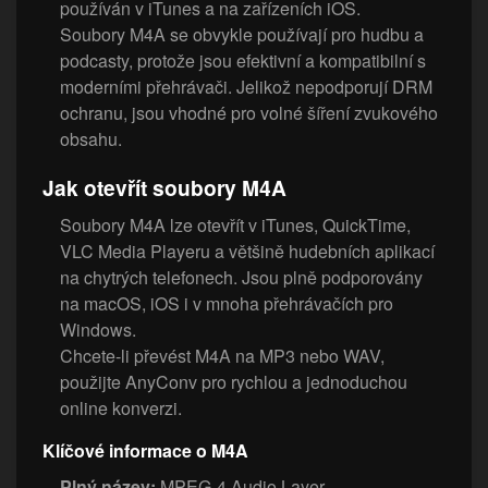
používán v iTunes a na zařízeních iOS.
Soubory M4A se obvykle používají pro hudbu a
podcasty, protože jsou efektivní a kompatibilní s
moderními přehrávači. Jelikož nepodporují DRM
ochranu, jsou vhodné pro volné šíření zvukového
obsahu.
Jak otevřít soubory M4A
Soubory M4A lze otevřít v iTunes, QuickTime,
VLC Media Playeru a většině hudebních aplikací
na chytrých telefonech. Jsou plně podporovány
na macOS, iOS i v mnoha přehrávačích pro
Windows.
Chcete-li převést M4A na MP3 nebo WAV,
použijte AnyConv pro rychlou a jednoduchou
online konverzi.
Klíčové informace o M4A
Plný název:
MPEG-4 Audio Layer