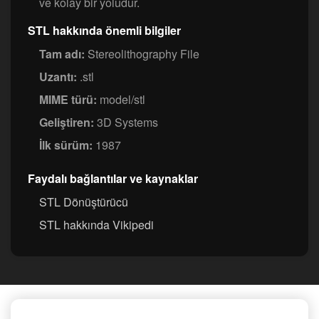
ve kolay bir yoludur.
STL hakkında önemli bilgiler
Tam adı:
Stereolithography File
Uzantı:
.stl
MIME türü:
model/stl
Geliştiren:
3D Systems
İlk sürüm:
1987
Faydalı bağlantılar ve kaynaklar
STL Dönüştürücü
STL hakkında Vikipedi