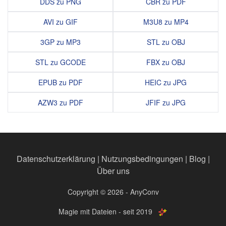
DDS zu PNG
CBR zu PDF
AVI zu GIF
M3U8 zu MP4
3GP zu MP3
STL zu OBJ
STL zu GCODE
FBX zu OBJ
EPUB zu PDF
HEIC zu JPG
AZW3 zu PDF
JFIF zu JPG
Datenschutzerklärung
|
Nutzungsbedingungen
|
Blog
|
Über uns
Copyright © 2026 - AnyConv
Magie mit Dateien - seit 2019