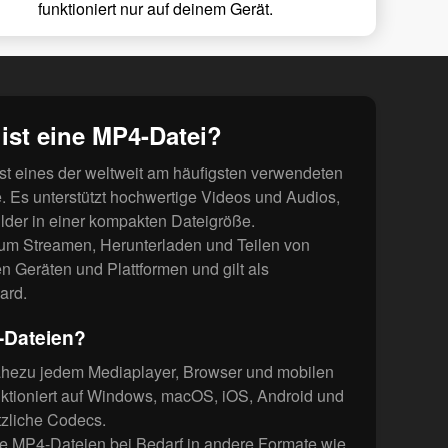
funktioniert nur auf deinem Gerät.
ist eine MP4-Datei?
st eines der weltweit am häufigsten verwendeten
. Es unterstützt hochwertige Videos und Audios,
ilder in einer kompakten Dateigröße.
zum Streamen, Herunterladen und Teilen von
en Geräten und Plattformen und gilt als
ard.
-Dateien?
ahezu jedem Mediaplayer, Browser und mobilen
unktioniert auf Windows, macOS, iOS, Android und
tzliche Codecs.
e MP4-Dateien bei Bedarf in andere Formate wie