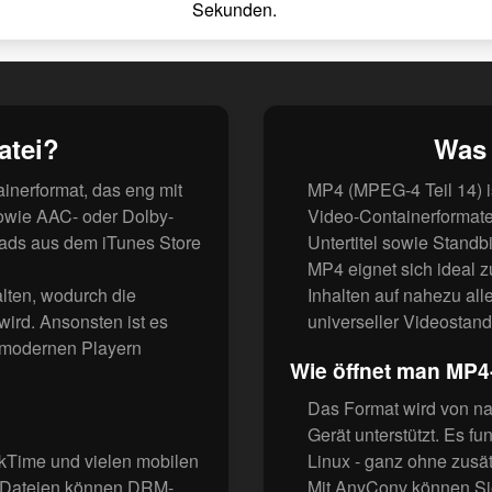
Sekunden.
atei?
Was 
inerformat, das eng mit
MP4 (MPEG-4 Teil 14) i
sowie AAC- oder Dolby-
Video-Containerformate
oads aus dem iTunes Store
Untertitel sowie Standb
MP4 eignet sich ideal 
ten, wodurch die
Inhalten auf nahezu all
wird. Ansonsten ist es
universeller Videostand
 modernen Playern
Wie öffnet man MP4
Das Format wird von n
Gerät unterstützt. Es f
ckTime und vielen mobilen
Linux - ganz ohne zusä
 Dateien können DRM-
Mit AnyConv können Si