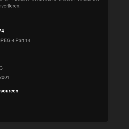
vertieren.
P4
PEG-4 Part 14
EC
2001
ssourcen