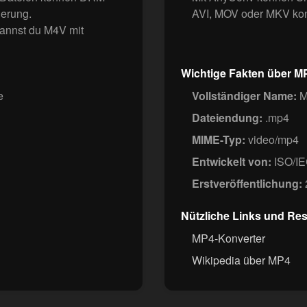
ierung.
AVI, MOV oder MKV kon
 kannst du M4V mit
Wichtige Fakten über M
e
Vollständiger Name:
M
Dateiendung:
.mp4
MIME-Typ:
video/mp4
Entwickelt von:
ISO/I
Erstveröffentlichung:
Nützliche Links und Re
MP4-Konverter
Wikipedia über MP4