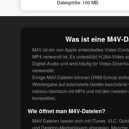
Dateigröße: 100 MB.
Was ist eine M4V-D
M4V ist ein von Apple entwickeltes Video-Conta
MP4 verwandt ist. Es unterstützt H.264-Video 
Digital-Audio und wird häufig für Video-Downl
verwendet.
Einige M4V-Dateien können DRM-Schutz enthal
Wiedergabe auf autorisierte Geräte beschränkt 
nahezu identisch mit MP4 und mit den meisten
kompatibel.
Wie öffnet man M4V-Dateien?
M4V-Dateien lassen sich mit iTunes, VLC, Qui
und Desktop-Mediaplayern abspielen. Manche