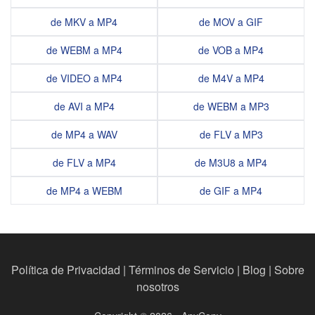
de MKV a MP4
de MOV a GIF
de WEBM a MP4
de VOB a MP4
de VIDEO a MP4
de M4V a MP4
de AVI a MP4
de WEBM a MP3
de MP4 a WAV
de FLV a MP3
de FLV a MP4
de M3U8 a MP4
de MP4 a WEBM
de GIF a MP4
Política de Privacidad
|
Términos de Servicio
|
Blog
|
Sobre
nosotros