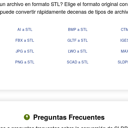
un archivo en formato STL? Elige el formato original con
uede convertir rápidamente decenas de tipos de archi
AI a STL
BMP a STL
CTM
FBX a STL
GLTF a STL
IGE
JPG a STL
LWO a STL
MAX
PNG a STL
SCAD a STL
SLDP
Preguntas Frecuentes