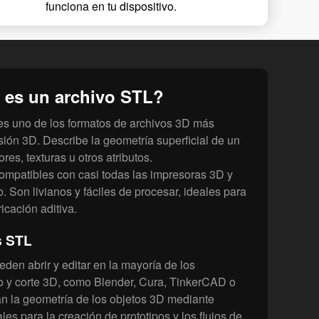
funciona en tu dispositivo.
 es un archivo STL?
 es uno de los formatos de archivos 3D más
esión 3D. Describe la geometría superficial de un
ores, texturas u otros atributos.
ompatibles con casi todas las impresoras 3D y
Son livianos y fáciles de procesar, ideales para
ricación aditiva.
s STL
den abrir y editar en la mayoría de los
 y corte 3D, como Blender, Cura, TinkerCAD o
n la geometría de los objetos 3D mediante
les para la creación de prototipos y los flujos de