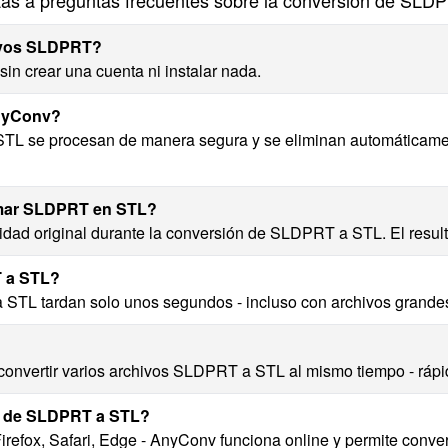
as a preguntas frecuentes sobre la conversión de SLD
hivos SLDPRT?
n crear una cuenta ni instalar nada.
AnyConv?
STL se procesan de manera segura y se eliminan automáticame
rmar SLDPRT en STL?
dad original durante la conversión de SLDPRT a STL. El result
T a STL?
STL tardan solo unos segundos - incluso con archivos grande
?
 convertir varios archivos SLDPRT a STL al mismo tiempo - rápid
n de SLDPRT a STL?
efox, Safari, Edge - AnyConv funciona online y permite conve