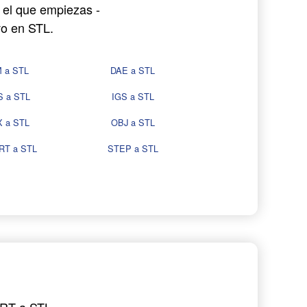
 el que empiezas -
vo en STL.
 a STL
DAE a STL
S a STL
IGS a STL
 a STL
OBJ a STL
RT a STL
STEP a STL