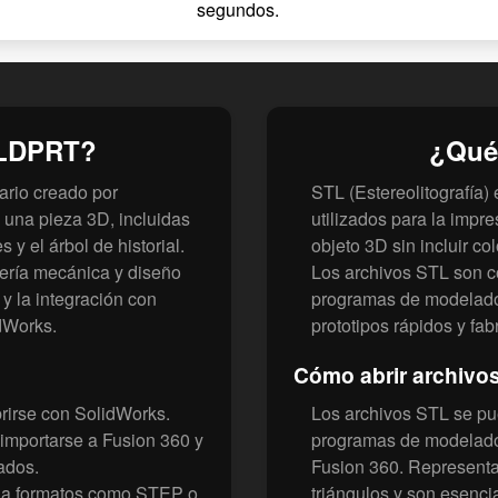
segundos.
SLDPRT?
¿Qué
rio creado por
STL (Estereolitografía)
 una pieza 3D, incluidas
utilizados para la impr
 y el árbol de historial.
objeto 3D sin incluir col
iería mecánica y diseño
Los archivos STL son c
y la integración con
programas de modelado. 
dWorks.
prototipos rápidos y fab
Cómo abrir archivo
rirse con SolidWorks.
Los archivos STL se pue
importarse a Fusion 360 y
programas de modelado
ados.
Fusion 360. Representa
 a formatos como STEP o
triángulos y son esencia