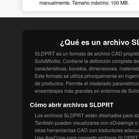
manualmente. Tamaño máximo: 100 MB.
¿Qué es un archivo 
SLDPRT es un formato de archivo CAD propieta
SolidWorks. Contiene la definición completa de
características, bocetos, dimensiones, materiales
Este formato se utiliza principalmente en ingen
de productos. Permite el modelado paramétrico 
ensamblajes más grandes en entornos de Soli
Cómo abrir archivos SLDPRT
Los archivos SLDPRT están diseñados para ab
También pueden visualizarse con eDrawings o 
otras herramientas CAD con traductores adecu
Usa AnyConv para convertir archivos SLDPRT