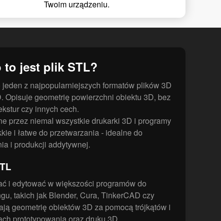
Twoim urządzeniu.
 to jest plik STL?
to jeden z najpopularniejszych formatów plików 3D
 Opisuje geometrię powierzchni obiektu 3D, bez
ekstur czy innych cech.
ne przez niemal wszystkie drukarki 3D i programy
ie i łatwe do przetwarzania - idealne do
ia i produkcji addytywnej.
STL
ać i edytować w większości programów do
gu, takich jak Blender, Cura, TinkerCAD czy
ają geometrię obiektów 3D za pomocą trójkątów i
ch prototypowania oraz druku 3D.