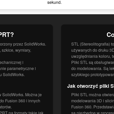
sekund.
DPRT?
Co
orzony przez SolidWorks.
STL (Stereolitografia) 
, szkice, wymiary,
używanych do druku 3D.
uwzględniania koloru, t
echanicznej i
Pliki STL są obsługiwa
nie parametryczne i
do modelowania. Są lekk
u SolidWorks.
szybkiego prototypowan
Jak otworzyć pliki 
w SolidWorks. Można je
Pliki STL można otwier
do Fusion 360 i innych
modelowania 3D i slicin
atorów.
Fusion 360. Przedstawi
RT na formaty takie jak
są niezbędne w procesa