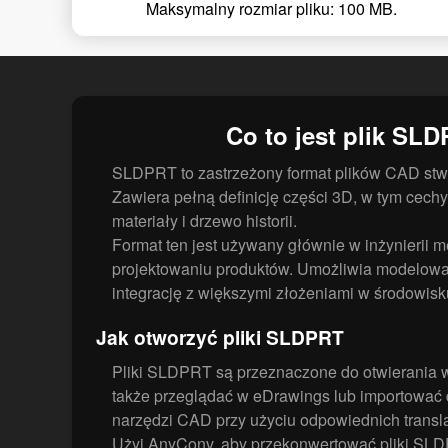
Maksymalny rozmiar pliku: 100 MB.
Co to jest plik SL
SLDPRT to zastrzeżony format plików CAD stw
Zawiera pełną definicję części 3D, w tym cechy
materiały i drzewo historii.
Format ten jest używany głównie w inżynierii m
projektowaniu produktów. Umożliwia modelowa
integrację z większymi złożeniami w środowisk
Jak otworzyć pliki SLDPRT
Pliki SLDPRT są przeznaczone do otwierania 
także przeglądać w eDrawings lub importować 
narzędzi CAD przy użyciu odpowiednich transl
Użyj AnyConv, aby przekonwertować pliki SLDP