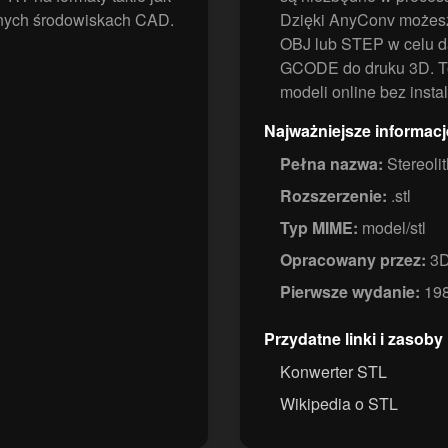
wnych środowiskach CAD.
Dzięki AnyConv możesz 
OBJ lub STEP w celu d
GCODE do druku 3D. To
modeli online bez ins
Najważniejsze informacj
Pełna nazwa:
Stereoli
Rozszerzenie:
.stl
Typ MIME:
model/stl
Opracowany przez:
3D
Pierwsze wydanie:
19
Przydatne linki i zasoby
Konwerter STL
Wikipedia o STL