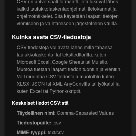
CSV on universaali formaatti, jota tukevat lähes
kaikki taulukkolaskentaohjelmat, tietokannat ja
ohjelmointikielet. Sitä käytetään laajasti tietojen
viemiseen ja vaihtamiseen järjestelmien välillä.
Kuinka avata CSV-tiedostoja
CSV-tiedostoja voi avata lähes millä tahansa
taulukkolaskenta- tai tekstieditorilla, kuten
Microsoft Excel, Google Sheets tai Muistio.
Muotoa tuetaan laajasti tiedon tuontiin ja vientiin.
Voit muuntaa CSV-tiedostoja muotoihin kuten
XLSX, JSON tai XML AnyConvilla tai työkaluilla
kuten Excel tai Python-skriptit.
Keskeiset tiedot CSV:stä
Täydellinen nimi:
Comma-Separated Values
Tiedostopääte:
.csv
MIME-tyyppi:
text/csv