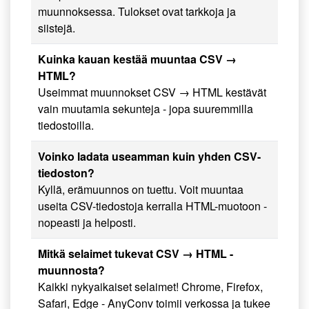
muunnoksessa. Tulokset ovat tarkkoja ja
siistejä.
Kuinka kauan kestää muuntaa CSV →
HTML?
Useimmat muunnokset CSV → HTML kestävät
vain muutamia sekunteja - jopa suuremmilla
tiedostoilla.
Voinko ladata useamman kuin yhden CSV-
tiedoston?
Kyllä, erämuunnos on tuettu. Voit muuntaa
useita CSV-tiedostoja kerralla HTML-muotoon -
nopeasti ja helposti.
Mitkä selaimet tukevat CSV → HTML -
muunnosta?
Kaikki nykyaikaiset selaimet! Chrome, Firefox,
Safari, Edge - AnyConv toimii verkossa ja tukee