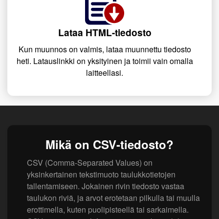
Lataa HTML-tiedosto
Kun muunnos on valmis, lataa muunnettu tiedosto
heti. Latauslinkki on yksityinen ja toimii vain omalla
laitteellasi.
Mikä on CSV-tiedosto?
CSV (Comma-Separated Values) on
yksinkertainen tekstimuoto taulukkotietojen
tallentamiseen. Jokainen rivin tiedosto vastaa
taulukon riviä, ja arvot erotetaan pilkulla tai muulla
erottimella, kuten puolipisteellä tai sarkaimella.