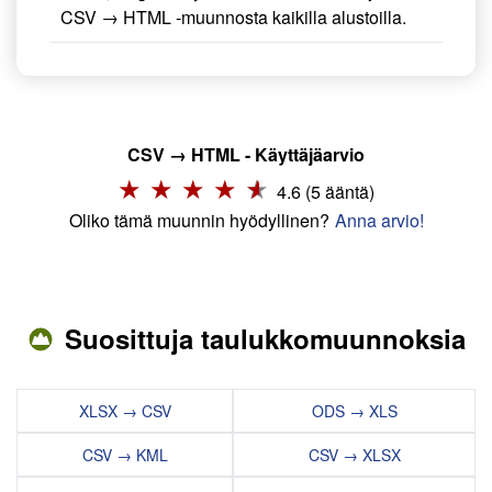
CSV → HTML -muunnosta kaikilla alustoilla.
CSV → HTML - Käyttäjäarvio
4.6 (5 ääntä)
Oliko tämä muunnin hyödyllinen?
Anna arvio!
Suosittuja taulukkomuunnoksia
XLSX → CSV
ODS → XLS
CSV → KML
CSV → XLSX