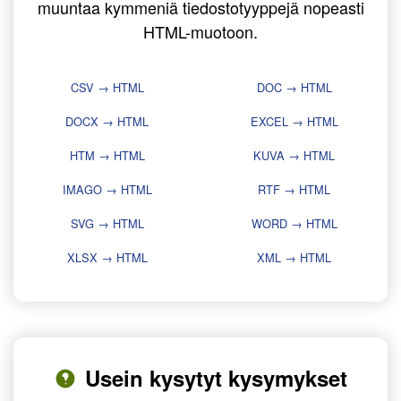
muuntaa kymmeniä tiedostotyyppejä nopeasti
HTML-muotoon.
CSV → HTML
DOC → HTML
DOCX → HTML
EXCEL → HTML
HTM → HTML
KUVA → HTML
IMAGO → HTML
RTF → HTML
SVG → HTML
WORD → HTML
XLSX → HTML
XML → HTML
Usein kysytyt kysymykset