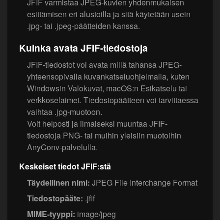
JFIF varmistaa JPEG-kuvien yhdenmukaisen
esittämisen eri alustoilla ja sitä käytetään usein
.jpg- tai .jpeg-päätteiden kanssa.
Kuinka avata JFIF-tiedostoja
JFIF-tiedostot voi avata millä tahansa JPEG-
yhteensopivalla kuvankatseluohjelmalla, kuten
Windowsin Valokuvat, macOS:n Esikatselu tai
verkkoselaimet. Tiedostopäätteen voi tarvittaessa
vaihtaa .jpg-muotoon.
Voit helposti ja ilmaiseksi muuntaa JFIF-
tiedostoja PNG- tai muihin yleisiin muotoihin
AnyConv-palvelulla.
Keskeiset tiedot JFIF:stä
Täydellinen nimi:
JPEG File Interchange Format
Tiedostopääte:
.jfif
MIME-tyyppi:
image/jpeg