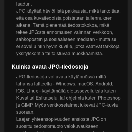
laadun.
JPG käyttää häviöllistä pakkausta, mikä tarkoittaa,
että osa kuvatiedoista poistetaan tallennuksen
aikana. Tämä pienentää tiedostokokoa, mikä
tekee JPG:stä erinomaisen valinnan verkkoon,
sähköpostiin ja sosiaaliseen mediaan - mutta se
ei sovellu niin hyvin kuville, jotka vaativat tarkkoja
yksityiskohtia tai toistuvaa muokkaamista.
Kuinka avata JPG-tiedostoja
JPG-tiedostoja voi avata käytännössä millä
tahansa laitteella - Windows, macOS, Android,
iOS, Linux - käyttämällä oletussovelluksia kuten
Kuvat tai Esikatselu, tai ohjelmia kuten Photoshop
ja GIMP. Myös verkkoselaimet tukevat JPG-kuvia
suoraan.
Laajan yhteensopivuuden ansiosta JPG on
suosittu tiedostomuoto valokuvaukseen,