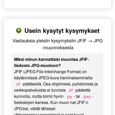
Usein kysytyt kysymykset
Vastauksia yleisiin kysymyksiin JFIF → JPG
-muunnoksesta
Miksi minun kannattaisi muuntaa JFIF-
tiedosto JPG-muotoon?
JFIF (JPEG File Interchange Format) on
käytännössä JPEG-kuva harvinaisemmalla
-päätteellä. Osa ohjelmista, puhelimista ja
.jfif
verkkopalveluista ei tunnista
-päätettä
.jfif
kunnolla, mutta toimii hyvin
- tai
-
.jpg
.jpeg
tiedostojen kanssa. Kun muun nat JFIF:n
JPG:ksi, vältät tällaiset
yhteensopivuusongelmat ja saat kuvat