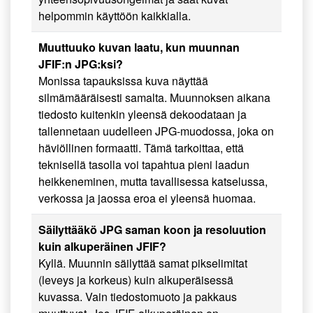
helpommin käyttöön kaikkialla.
Muuttuuko kuvan laatu, kun muunnan
JFIF:n JPG:ksi?
Monissa tapauksissa kuva näyttää
silmämääräisesti samalta. Muunnoksen aikana
tiedosto kuitenkin yleensä dekoodataan ja
tallennetaan uudelleen JPG-muodossa, joka on
häviöllinen formaatti. Tämä tarkoittaa, että
teknisellä tasolla voi tapahtua pieni laadun
heikkeneminen, mutta tavallisessa katselussa,
verkossa ja jaossa eroa ei yleensä huomaa.
Säilyttääkö JPG saman koon ja resoluution
kuin alkuperäinen JFIF?
Kyllä. Muunnin säilyttää samat pikselimitat
(leveys ja korkeus) kuin alkuperäisessä
kuvassa. Vain tiedostomuoto ja pakkaus