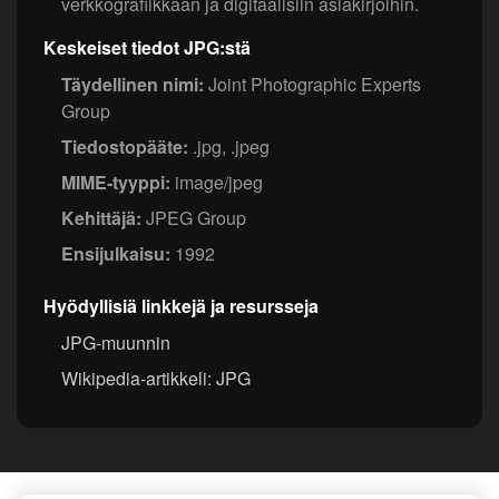
verkkografiikkaan ja digitaalisiin asiakirjoihin.
Keskeiset tiedot JPG:stä
Täydellinen nimi:
Joint Photographic Experts
Group
Tiedostopääte:
.jpg, .jpeg
MIME-tyyppi:
image/jpeg
Kehittäjä:
JPEG Group
Ensijulkaisu:
1992
Hyödyllisiä linkkejä ja resursseja
JPG-muunnin
Wikipedia-artikkeli: JPG