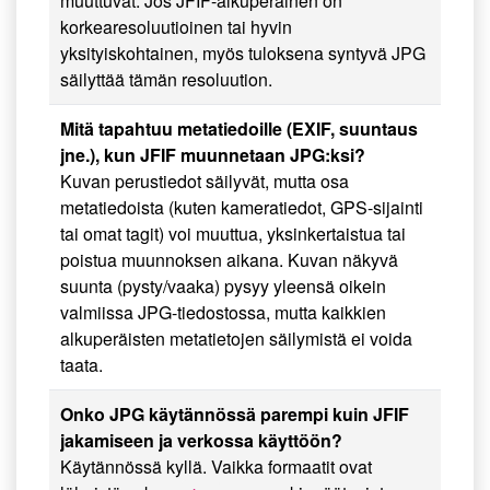
muuttuvat. Jos JFIF-alkuperäinen on
korkearesoluutioinen tai hyvin
yksityiskohtainen, myös tuloksena syntyvä JPG
säilyttää tämän resoluution.
Mitä tapahtuu metatiedoille (EXIF, suuntaus
jne.), kun JFIF muunnetaan JPG:ksi?
Kuvan perustiedot säilyvät, mutta osa
metatiedoista (kuten kameratiedot, GPS-sijainti
tai omat tagit) voi muuttua, yksinkertaistua tai
poistua muunnoksen aikana. Kuvan näkyvä
suunta (pysty/vaaka) pysyy yleensä oikein
valmiissa JPG-tiedostossa, mutta kaikkien
alkuperäisten metatietojen säilymistä ei voida
taata.
Onko JPG käytännössä parempi kuin JFIF
jakamiseen ja verkossa käyttöön?
Käytännössä kyllä. Vaikka formaatit ovat