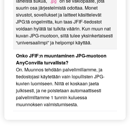
läheistä sukua,
on se vakiopääte, jota
.jpg
suurin osa järjestelmistä odottaa. Monet
sivustot, sovellukset ja laitteet käsittelevät
JPG:tä ongelmitta, kun taas JFIF-tiedostot
voidaan hylätä tai tulkita väärin. Kun muun nat
kuvan JPG-muotoon, siitä tulee yksinkertaisesti
“universaalimpi” ja helpompi käyttää.
Onko JFIF:n muuntaminen JPG-muotoon
AnyConvilla turvallista?
On. Muunnos tehdään palvelimillamme, ja
tiedostojasi käytetään vain lopullisten JPG-
kuvien luomiseen. Niitä ei koskaan jaeta
julkisesti, ja ne poistetaan automaattisesti
palvelimiltamme 1 tunnin kuluessa
muunnoksen valmistumisesta.