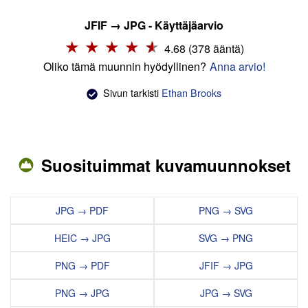
JFIF → JPG - Käyttäjäarvio
4.68 (378 ääntä)
Oliko tämä muunnin hyödyllinen?
Anna arvio!
Sivun tarkisti
Ethan Brooks
Suosituimmat kuvamuunnokset
JPG → PDF
PNG → SVG
HEIC → JPG
SVG → PNG
PNG → PDF
JFIF → JPG
PNG → JPG
JPG → SVG