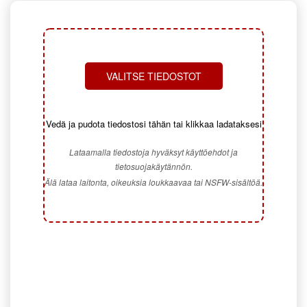
VALITSE TIEDOSTOT
Vedä ja pudota tiedostosi tähän tai klikkaa ladataksesi
Lataamalla tiedostoja hyväksyt käyttöehdot ja
tietosuojakäytännön.
Älä lataa laitonta, oikeuksia loukkaavaa tai NSFW-sisältöä.