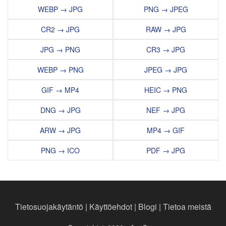
WEBP → JPG
PNG → JPEG
CR2 → JPG
RAW → JPG
JPG → PNG
CR3 → JPG
WEBP → PNG
JPEG → JPG
GIF → MP4
HEIC → PNG
DNG → JPG
NEF → JPG
ARW → JPG
MP4 → GIF
PNG → ICO
PDF → JPG
Tietosuojakäytäntö
|
Käyttöehdot
|
Blogi
|
Tietoa meistä