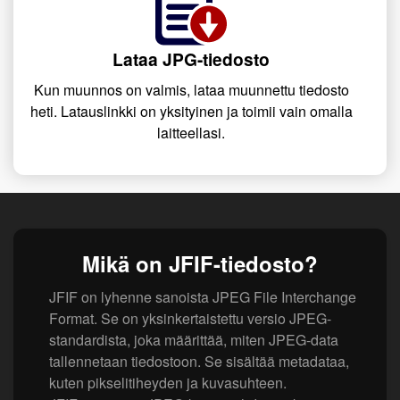
Lataa JPG-tiedosto
Kun muunnos on valmis, lataa muunnettu tiedosto
heti. Latauslinkki on yksityinen ja toimii vain omalla
laitteellasi.
Mikä on JFIF-tiedosto?
JFIF on lyhenne sanoista JPEG File Interchange
Format. Se on yksinkertaistettu versio JPEG-
standardista, joka määrittää, miten JPEG-data
tallennetaan tiedostoon. Se sisältää metadataa,
kuten pikselitiheyden ja kuvasuhteen.