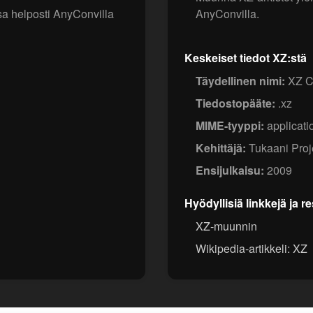
sa helposti AnyConvilla
AnyConvilla.
Keskeiset tiedot XZ:stä
Täydellinen nimi:
XZ C
Tiedostopääte:
.xz
MIME-tyyppi:
applicati
Kehittäjä:
Tukaani Proj
Ensijulkaisu:
2009
Hyödyllisiä linkkejä ja r
XZ-muunnin
Wikipedia-artikkeli: XZ