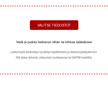
VALITSE TIEDOSTOT
Vedä ja pudota tiedostosi tähän tai klikkaa ladataksesi
Lataamalla tiedostoja hyväksyt käyttöehdot ja tietosuojakäytännön.
Älä lataa laitonta, oikeuksia loukkaavaa tai NSFW-sisältöä.