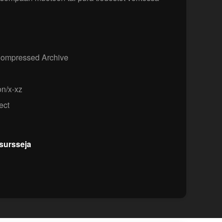
ompressed Archive
on/x-xz
ect
esursseja