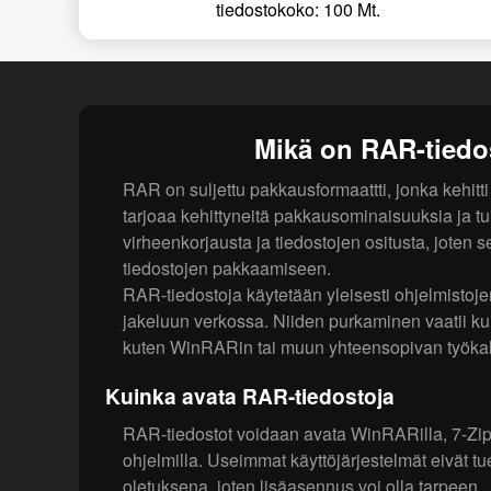
tiedostokoko: 100 Mt.
Mikä on RAR-tiedo
RAR on suljettu pakkausformaattti, jonka kehit
tarjoaa kehittyneitä pakkausominaisuuksia ja t
virheenkorjausta ja tiedostojen ositusta, joten se
tiedostojen pakkaamiseen.
RAR-tiedostoja käytetään yleisesti ohjelmistoje
jakeluun verkossa. Niiden purkaminen vaatii kui
kuten WinRARin tai muun yhteensopivan työka
Kuinka avata RAR-tiedostoja
RAR-tiedostot voidaan avata WinRARilla, 7-Zipil
ohjelmilla. Useimmat käyttöjärjestelmät eivät 
oletuksena, joten lisäasennus voi olla tarpeen.