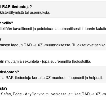
i RAR-tiedostoja?
isteröitymistä tai asennuksia.
nvilla?
ellään turvallisesti ja poistetaan automaattisesti 1 tunnin kulutt
?
sen laadun RAR → XZ -muunnoksessa. Tulokset ovat tarkkoja 
muutamia sekunteja - jopa suuremmilla tiedostoilla.
tiedoston?
ita RAR-tiedostoja kerralla XZ-muotoon - nopeasti ja helposti.
sta?
, Safari, Edge - AnyConv toimii verkossa ja tukee RAR → XZ -muu