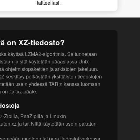
laitteellasi.
ä on XZ-tiedosto?
ka käyttää LZMA2-algoritmia. Se tunnetaan
staan ja sitä käytetään pääasiassa Unix-
sä ohjelmistopakettien ja arkistojen jakeluun.
XZ keskittyy pelkästään yksittäisten tiedostojen
ytetään usein yhdessä TAR:n kanssa luomaan
a on .tar.xz-pääte.
dostoja
7-Zipillä, PeaZipillä ja Linuxin
kuten xz ja tar. Niitä käytetään usein pakatun
isempään muotoon tai pura tiedostot verkossa