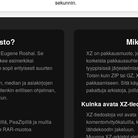
sekunnin.
sto?
Mik
ti Eugene Roshal. Se
XZ on pakkausmuoto, jo
ukee esimerkiksi
korkeista pakkaussuhtei
 sopii erityisesti suurten
tyyppisissä järjestelmis
Toisin kuin ZIP tai GZ, 
n, median ja asiakirjojen
pakkaamiseen. Sitä kä
tenkin erillisen ohjelman,
pakattuja arkistoja, joill
lun.
Kuinka avata XZ-tie
XZ-tiedostoja voi avata 
lä, PeaZipillä ja muilla
komentorivityökaluilla, 
tue RAR-muotoa
lähdekoodin jakeluun.
Muunna XZ-arkistot yle