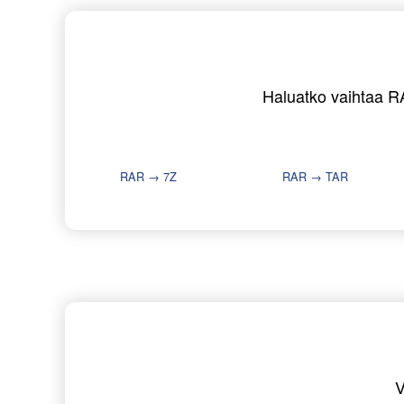
Haluatko vaihtaa RA
RAR → 7Z
RAR → TAR
V