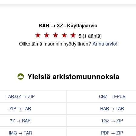
RAR → XZ - Käyttäjäarvio
5 (1 ääntä)
Oliko tämä muunnin hyödyllinen?
Anna arvio!
Yleisiä arkistomuunnoksia
TAR.GZ → ZIP
CBZ → EPUB
ZIP → TAR
RAR → TAR
7Z → RAR
TGZ → ZIP
IMG → TAR
PDF → ZIP