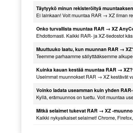
Täytyykö minun rekisteröityä muuntaaksen
Ei lainkaan! Voit muuntaa RAR → XZ ilman rek
Onko turvallista muuntaa RAR → XZ AnyCo
Ehdottomasti. Kaikki RAR- ja XZ-tiedostot käsit
Muuttuuko laatu, kun muunnan RAR → XZ
Teemme parhaamme säilyttääksemme alkuperäi
Kuinka kauan kestää muuntaa RAR → XZ?
Useimmat muunnokset RAR → XZ kestävät vain 
Voinko ladata useamman kuin yhden RAR-
Kyllä, erämuunnos on tuettu. Voit muuntaa use
Mitkä selaimet tukevat RAR → XZ -muunno
Kaikki nykyaikaiset selaimet! Chrome, Firefox