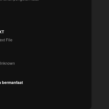
TXT
ext File
nknown
a bermanfaat