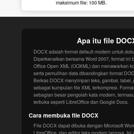
maksimum file: 100 MB.
Apa itu file DOC
DOCX adalah format default modern untuk dok
Diperkenalkan bersama Word 2007, format ini 
Office Open XML (OOXML) dan menawarkan kom
serta pemulihan data dibandingkan format DOC
Berkas DOCX menyimpan teks, gambar, tabel, g
sebagai kumpulan file XML terkompresi. Format
sebagian besar pengolah kata modern, termasuk
terbuka seperti LibreOffice dan Google Docs.
Cara membuka file DOCX
File DOCX dapat dibuka dengan Microsoft Wor
LibreOffice, dan editor teks modern lainnya. In