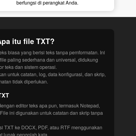
berfungsi di perangkat Anda.
pa itu file TXT?
teks biasa yang berisi teks tanpa pemformatan. Ini
 file paling sederhana dan universal, didukung
r teks dan sistem operasi.
n untuk catatan, log, data konfigurasi, dan skrip,
atan tidak diperlukan.
TXT
dengan editor teks apa pun, termasuk Notepad,
File ini digunakan untuk catatan dan skrip tanpa
si TXT ke DOCX, PDF, atau RTF menggunakan
 lunak pengolah kata.