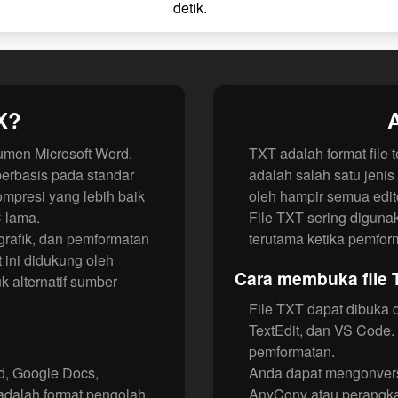
detik.
X?
A
umen Microsoft Word.
TXT adalah format file 
berbasis pada standar
adalah salah satu jenis
presi yang lebih baik
oleh hampir semua edito
 lama.
File TXT sering digunaka
rafik, dan pemformatan
terutama ketika pemform
 ini didukung oleh
Cara membuka file 
 alternatif sumber
File TXT dapat dibuka 
TextEdit, dan VS Code. 
pemformatan.
d, Google Docs,
Anda dapat mengonver
i adalah format pengolah
AnyConv atau perangkat