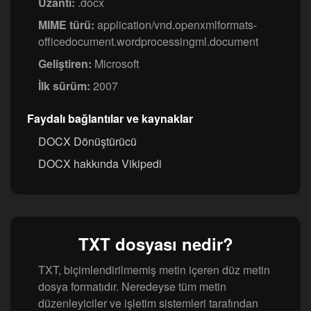
Uzantı:
.docx
MIME türü:
application/vnd.openxmlformats-
officedocument.wordprocessingml.document
Geliştiren:
Microsoft
İlk sürüm:
2007
Faydalı bağlantılar ve kaynaklar
DOCX Dönüştürücü
DOCX hakkında Vikipedi
TXT dosyası nedir?
TXT, biçimlendirilmemiş metin içeren düz metin
dosya formatıdır. Neredeyse tüm metin
düzenleyiciler ve işletim sistemleri tarafından