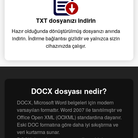
TXT dosyanızı indirin
Hazır olduğunda dönüştürülmüş dosyanızı anında
indirin. İndirme bağlantısı gizlidir ve yalnızca sizin
cihazınızda çalışır.
DOCX dosyası nedir?
DOCX, Microsoft Word belgeleri için modern
varsayılan formattır. Word 2007 ile tanıtılmıştır ve
Office Open XML (OOXML) standardına dayanır.
Eski DOC formatına göre daha iyi sıkıştırma ve
veri kurtarma sunar.