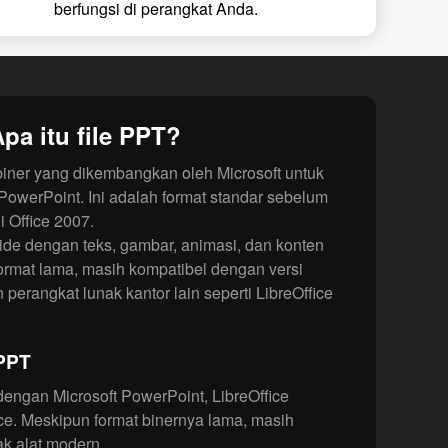
berfungsi di perangkat Anda.
pa itu file PPT?
 biner yang dikembangkan oleh Microsoft untuk
owerPoint. Ini adalah format standar sebelum
 Office 2007.
de dengan teks, gambar, animasi, dan konten
ormat lama, masih kompatibel dengan versi
erangkat lunak kantor lain seperti LibreOffice
 PPT
dengan Microsoft PowerPoint, LibreOffice
ce. Meskipun format binernya lama, masih
k alat modern.