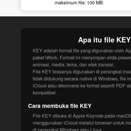
maksimum file: 100 MB.
Apa itu file KE
KEY adalah format file yang digunakan oleh Ap
paket iWork. Format ini menyimpan slide prese
animasi, media, tema, dan efek transisi.
File KEY biasanya digunakan di perangkat ma
tidak didukung secara native di Windows, file in
iCloud atau dikonversi ke format seperti PDF a
kompatibel.
Cara membuka file KEY
File KEY dibuka di Apple Keynote pada macOS
menggunakan iCloud melalui browser untuk meli
di perangkat Windows atau Linux.