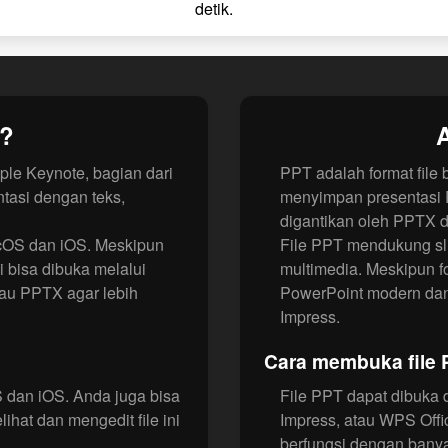
detik.
Y?
A
ple Keynote, bagian dari
PPT adalah format file
ntasi dengan teks,
menyimpan presentasi P
digantikan oleh PPTX di
cOS dan iOS. Meskipun
File PPT mendukung sli
i bisa dibuka melalui
multimedia. Meskipun f
tau PPTX agar lebih
PowerPoint modern dan p
Impress.
Cara membuka file
 dan iOS. Anda juga bisa
File PPT dapat dibuka 
hat dan mengedit file ini
Impress, atau WPS Offi
berfungsi dengan banya