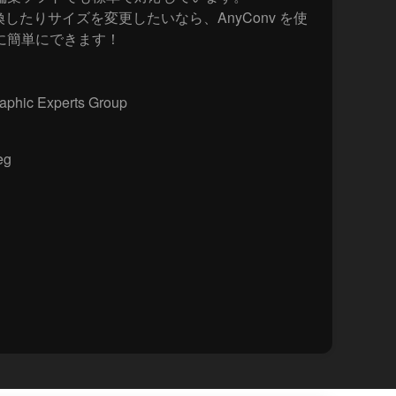
換したりサイズを変更したいなら、AnyConv を使
に簡単にできます！
aphic Experts Group
eg