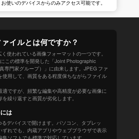
、お使いのデバイスからのみアクセス可能です。
Gファイルとは何ですか？
も広く使われている画像フォーマットの一つです。
この標準を開発した「Joint Photographic
（合同写真専門家グループ）」に由来します。JPEG ファ
を使用して、画質をある程度保ちながらファイル
最適ですが、頻繁な編集や高精度が必要な画像に
存を繰り返すと画質が劣化します。
くには
らゆるデバイスで開けます。パソコン、タブレッ
いずれでも、内蔵アプリやウェブブラウザで表示
編集ソフトでも標準で対応しています。