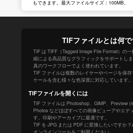
もできます。最大ファイルサイズ：100MB。
TIFファイルとは何
TIF は TIFF（Tagged Image File For
縮による高品質なグラフィックをサポートしま
真のワークフローでよく使われています。
TIF ファイルは複数のレイヤーやページを保存
ケールを含む様々な色深度に対応しています。
TIFファイルを開くには
TIF ファイルは Photoshop、GIMP、Preview (
Photos などほぼすべての画像ビューアやエ
す。印刷やアーカイブに最適です。
TIF を JPG または PDF に変換したいですか？
オンラインツールをご利用ください。