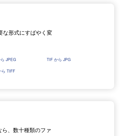
必要な形式にすばやく変
から JPEG
TIF から JPG
から TIFF
vなら、数十種類のファ