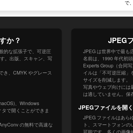
で
ですか？
JPE
mat）の一般的な拡張子で、可逆圧
JPEG は世界中で最
す。出版、スキャン、写
名前は、1990 年代初頭に
Experts Group
でき、CMYK やグレース
イルは「不可逆圧縮」
サイズを削減します。
写真やウェブ向けには
は適していません。保
macOS)、Windows
JPEGファイルを開
ディタで開くことができま
JPEG ファイルはあ
AnyConv の無料で高速な
ト、スマートフォンの
可能です。多くの画像