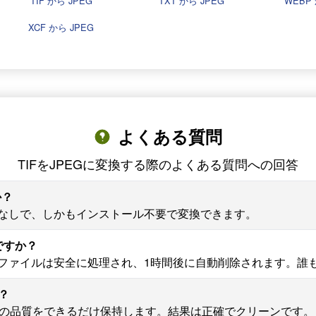
TIF から JPEG
TXT から JPEG
WEBP 
XCF から JPEG
よくある質問
TIFをJPEGに変換する際のよくある質問への回答
か？
登録なしで、しかもインストール不要で変換できます。
全ですか？
EGファイルは安全に処理され、1時間後に自動削除されます。
？
換中に元の品質をできるだけ保持します。結果は正確でクリーンです。