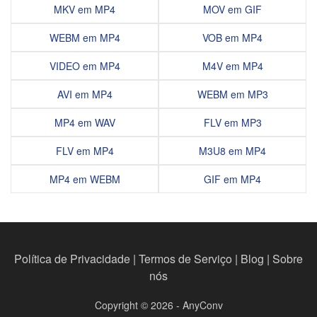
MKV em MP4
MOV em GIF
WEBM em MP4
VOB em MP4
VIDEO em MP4
M4V em MP4
AVI em MP4
WEBM em MP3
MP4 em WAV
FLV em MP3
FLV em MP4
M3U8 em MP4
MP4 em WEBM
GIF em MP4
Política de Privacidade
|
Termos de Serviço
|
Blog
|
Sobre
nós
Copyright © 2026 - AnyConv