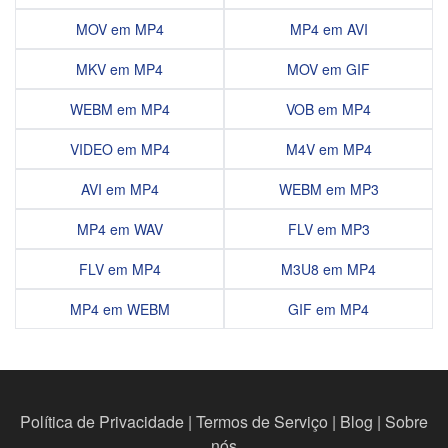
MOV em MP4
MP4 em AVI
MKV em MP4
MOV em GIF
WEBM em MP4
VOB em MP4
VIDEO em MP4
M4V em MP4
AVI em MP4
WEBM em MP3
MP4 em WAV
FLV em MP3
FLV em MP4
M3U8 em MP4
MP4 em WEBM
GIF em MP4
Política de Privacidade
|
Termos de Serviço
|
Blog
|
Sobre
nós