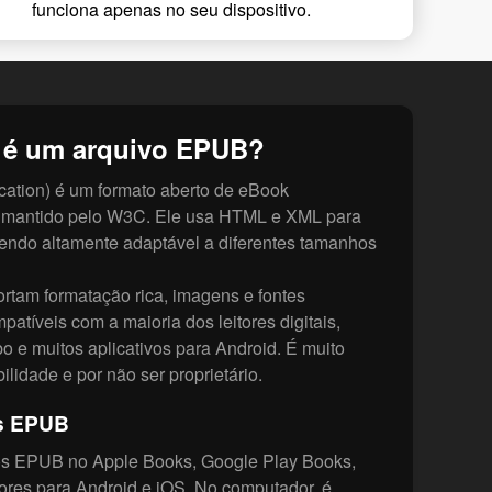
funciona apenas no seu dispositivo.
 é um arquivo EPUB?
cation) é um formato aberto de eBook
e mantido pelo W3C. Ele usa HTML e XML para
sendo altamente adaptável a diferentes tamanhos
tam formatação rica, imagens e fontes
patíveis com a maioria dos leitores digitais,
 e muitos aplicativos para Android. É muito
bilidade e por não ser proprietário.
os EPUB
vos EPUB no Apple Books, Google Play Books,
tores para Android e iOS. No computador, é