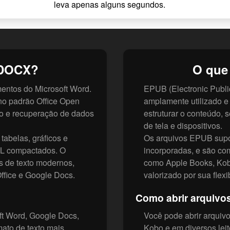
leva apenas alguns segundos.
 DOCX?
O que
ntos do Microsoft Word.
EPUB (Electronic Publi
no padrão Office Open
amplamente utilizado 
 e recuperação de dados
estruturar o conteúdo, 
de tela e dispositivos.
abelas, gráficos e
Os arquivos EPUB supor
ML compactados. O
incorporadas, e são com
s de texto modernos,
como Apple Books, Kobo
ffice e Google Docs.
valorizado por sua flexi
Como abrir arquiv
ft Word, Google Docs,
Você pode abrir arqui
mato de texto mais
Kobo e em diversos lei