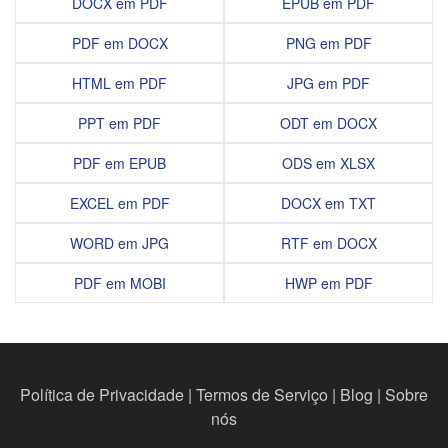
DOCX em PDF
EPUB em PDF
PDF em DOCX
PNG em PDF
HTML em PDF
JPG em PDF
PPT em PDF
ODT em DOCX
PDF em EPUB
ODS em XLSX
EXCEL em PDF
DOCX em TXT
WORD em JPG
RTF em DOCX
PDF em MOBI
HWP em PDF
Política de Privacidade
|
Termos de Serviço
|
Blog
|
Sobre
nós