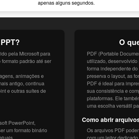
apenas alguns segundos.
 PPT?
O qu
ido pela Microsoft para
PDF (Portable Documen
 formato padrão até ser
utilizado, desenvolvid
forma independente do 
magens, animações e
preserva o layout, as fo
ais antigo, continua
PDF é ideal para impre
t e outras suítes de
sua consistência e com
plataformas. Ele também 
uma escolha versátil p
Como abrir arquivo
oft PowerPoint,
er um formato binário
Os arquivos PDF podem
atuais.
com um leitor dedicado