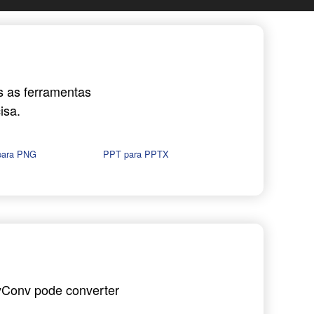
s as ferramentas
isa.
para PNG
PPT para PPTX
yConv pode converter