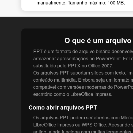
manualmente. Tamanho máximo: 100 MB.
O que é um arquivo
PPT é um formato de arquivo binário desenvolv
armazenar apresentações no PowerPoint. Foi o
substituído pelo PPTX no Office 2007.
Os arquivos PPT suportam slides com texto, i
conteúdo multimídia. Embora seja um formato m
compatível com versões modernas do PowerPoin
escritório como o LibreOffice Impress.
Como abrir arquivos PPT
Os arquivos PPT podem ser abertos com Micros
LibreOffice Impress ou WPS Office. Apesar de s
antigo, ainda funciona com muitas ferramentas 