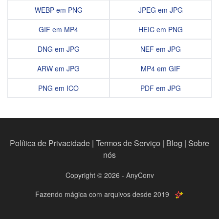
WEBP em PNG
JPEG em JPG
GIF em MP4
HEIC em PNG
DNG em JPG
NEF em JPG
ARW em JPG
MP4 em GIF
PNG em ICO
PDF em JPG
Política de Privacidade
|
Termos de Serviço
|
Blog
|
Sobre
nós
Copyright © 2026 - AnyConv
Fazendo mágica com arquivos desde 2019