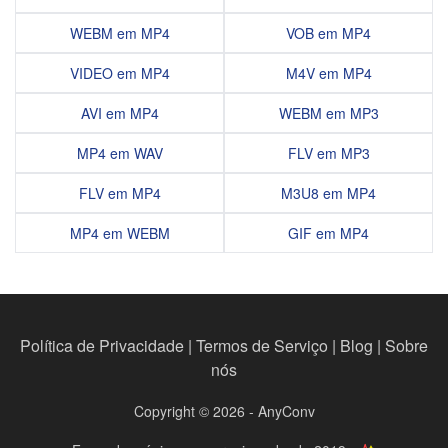
WEBM em MP4
VOB em MP4
VIDEO em MP4
M4V em MP4
AVI em MP4
WEBM em MP3
MP4 em WAV
FLV em MP3
FLV em MP4
M3U8 em MP4
MP4 em WEBM
GIF em MP4
Política de Privacidade
|
Termos de Serviço
|
Blog
|
Sobre
nós
Copyright © 2026 - AnyConv