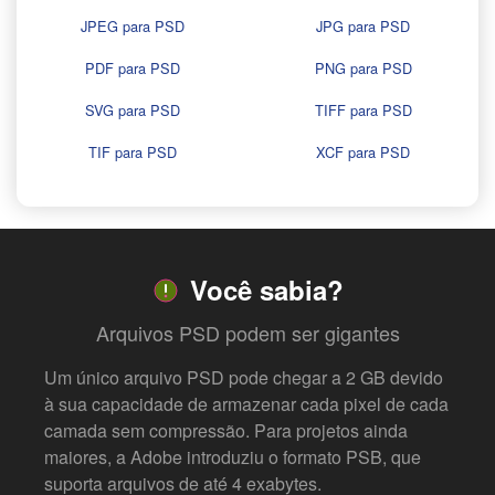
JPEG para PSD
JPG para PSD
PDF para PSD
PNG para PSD
SVG para PSD
TIFF para PSD
TIF para PSD
XCF para PSD
Você sabia?
Arquivos PSD podem ser gigantes
Um único arquivo PSD pode chegar a 2 GB devido
à sua capacidade de armazenar cada pixel de cada
camada sem compressão. Para projetos ainda
maiores, a Adobe introduziu o formato PSB, que
suporta arquivos de até 4 exabytes.