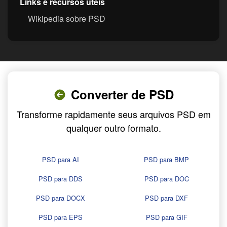
Links e recursos úteis
Wikipedia sobre PSD
Converter de PSD
Transforme rapidamente seus arquivos PSD em
qualquer outro formato.
PSD para AI
PSD para BMP
PSD para DDS
PSD para DOC
PSD para DOCX
PSD para DXF
PSD para EPS
PSD para GIF