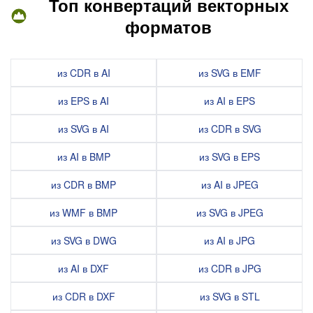
Топ конвертаций векторных
форматов
из CDR в AI
из SVG в EMF
из EPS в AI
из AI в EPS
из SVG в AI
из CDR в SVG
из AI в BMP
из SVG в EPS
из CDR в BMP
из AI в JPEG
из WMF в BMP
из SVG в JPEG
из SVG в DWG
из AI в JPG
из AI в DXF
из CDR в JPG
из CDR в DXF
из SVG в STL