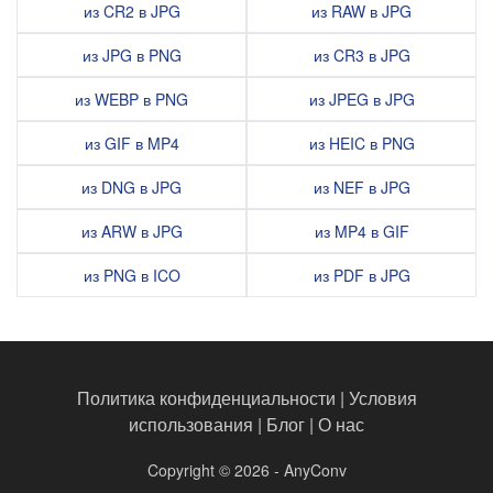
из CR2 в JPG
из RAW в JPG
из JPG в PNG
из CR3 в JPG
из WEBP в PNG
из JPEG в JPG
из GIF в MP4
из HEIC в PNG
из DNG в JPG
из NEF в JPG
из ARW в JPG
из MP4 в GIF
из PNG в ICO
из PDF в JPG
Политика конфиденциальности
|
Условия
использования
|
Блог
|
О нас
Copyright © 2026 - AnyConv