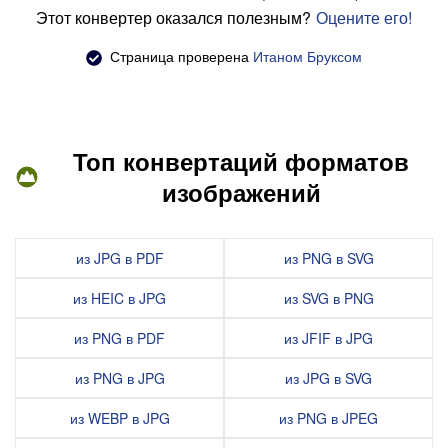
Этот конвертер оказался полезным?
Оцените его!
Страница проверена
Итаном Бруксом
Топ конвертаций форматов
изображений
из JPG в PDF
из PNG в SVG
из HEIC в JPG
из SVG в PNG
из PNG в PDF
из JFIF в JPG
из PNG в JPG
из JPG в SVG
из WEBP в JPG
из PNG в JPEG