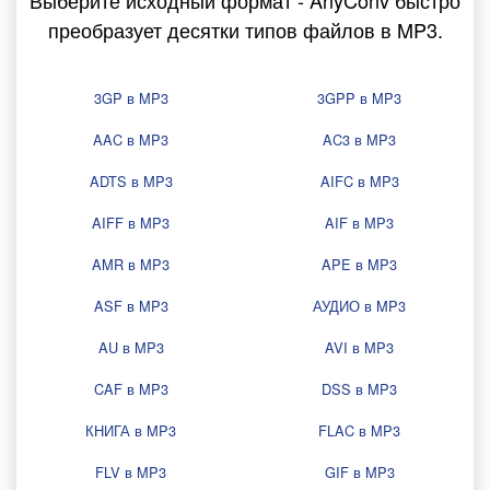
Выберите исходный формат - AnyConv быстро
преобразует десятки типов файлов в MP3.
3GP в MP3
3GPP в MP3
AAC в MP3
AC3 в MP3
ADTS в MP3
AIFC в MP3
AIFF в MP3
AIF в MP3
AMR в MP3
APE в MP3
ASF в MP3
АУДИО в MP3
AU в MP3
AVI в MP3
CAF в MP3
DSS в MP3
КНИГА в MP3
FLAC в MP3
FLV в MP3
GIF в MP3