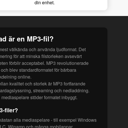
din enhet.
ad är en MP3-fil?
 mest välkända och använda ljudformat. Det
ring för att minska filstorleken avsevärt
teten förblir acceptabel. MP3 revolutionerade
n och blev standardformatet för bärbara
delning online.
lan kvalitet och storlek är MP3 fortfarande
vardagslyssning, streaming och nedladdning.
 mediaspelare stöder formatet inbyggt.
-filer?
nästan alla mediaspelare - till exempel Windows
 VLC, Winamp och många mobilappar.