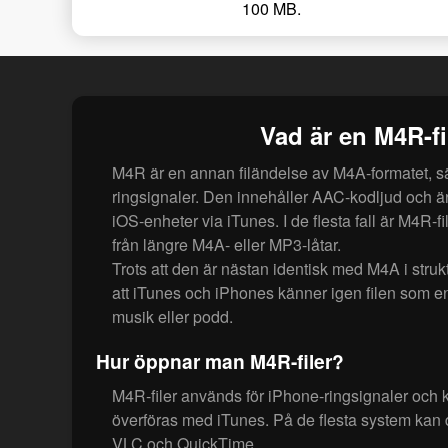
100 MB.
Vad är en M4R-fi
M4R är en annan filändelse av M4A-formatet, sä
ringsignaler. Den innehåller AAC-kodljud och är g
iOS-enheter via iTunes. I de flesta fall är M4R-fi
från längre M4A- eller MP3-låtar.
Trots att den är nästan identisk med M4A i str
att iTunes och iPhones känner igen filen som en r
musik eller podd.
Hur öppnar man M4R-filer?
M4R-filer används för iPhone-ringsignaler och 
överföras med iTunes. På de flesta system kan 
VLC och QuickTime.