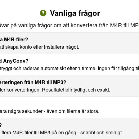
Vanliga frågor
var på vanliga frågor om att konvertera från M4R till M
ra M4R-filer?
t skapa konto eller installera något.
med AnyConv?
yggt och raderas automatiskt efter 1 timme. Ingen får tillgång till 
erteringen från M4R till MP3?
nder konverteringen. Resultatet blir tydligt och exakt.
ara några sekunder - även om filerna är stora.
?
lera M4R-filer till MP3 på en gång - snabbt och smidigt.