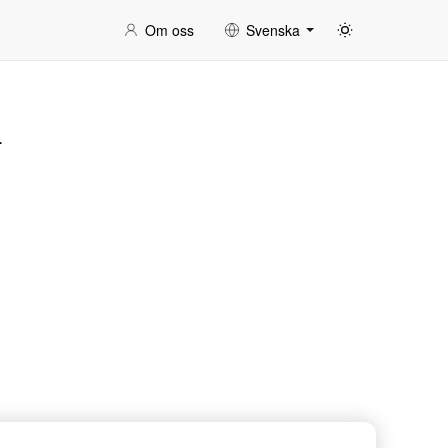
Om oss
Svenska
.