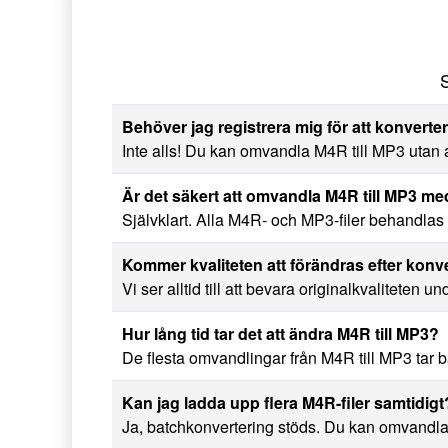
S
Behöver jag registrera mig för att konverte
Inte alls! Du kan omvandla M4R till MP3 utan at
Är det säkert att omvandla M4R till MP3 
Självklart. Alla M4R- och MP3-filer behandlas tr
Kommer kvaliteten att förändras efter konv
Vi ser alltid till att bevara originalkvaliteten u
Hur lång tid tar det att ändra M4R till MP3?
De flesta omvandlingar från M4R till MP3 tar b
Kan jag ladda upp flera M4R-filer samtidigt
Ja, batchkonvertering stöds. Du kan omvandla f