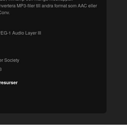
vertera MP3-filer till andra format som AAC eller
Conv.
G-1 Audio Layer III
r Society
3
resurser