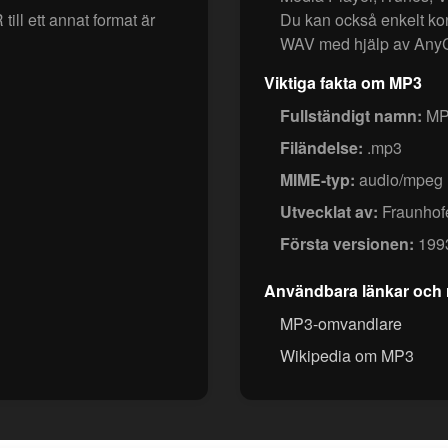
till ett annat format är
Du kan också enkelt kon
WAV med hjälp av Any
Viktiga fakta om MP3
Fullständigt namn:
MPE
Filändelse:
.mp3
MIME-typ:
audio/mpeg
Utvecklat av:
Fraunhofe
Första versionen:
199
Användbara länkar och 
MP3-omvandlare
Wikipedia om MP3