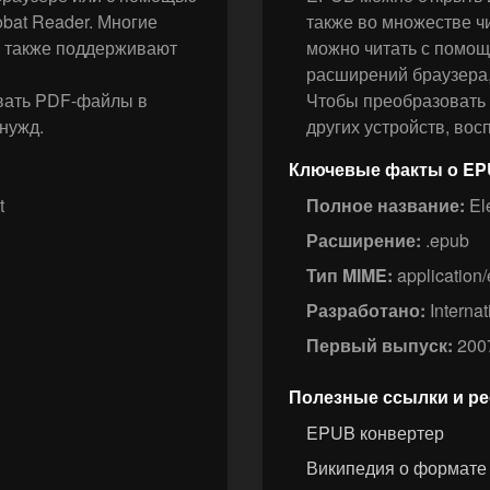
bat Reader. Многие
также во множестве чи
ы также поддерживают
можно читать с помощью
расширений браузера,
вать PDF-файлы в
Чтобы преобразовать 
нужд.
других устройств, во
Ключевые факты о E
t
Полное название:
Ele
Расширение:
.epub
Тип MIME:
application
Разработано:
Internat
Первый выпуск:
200
Полезные ссылки и р
EPUB конвертер
Википедия о формат