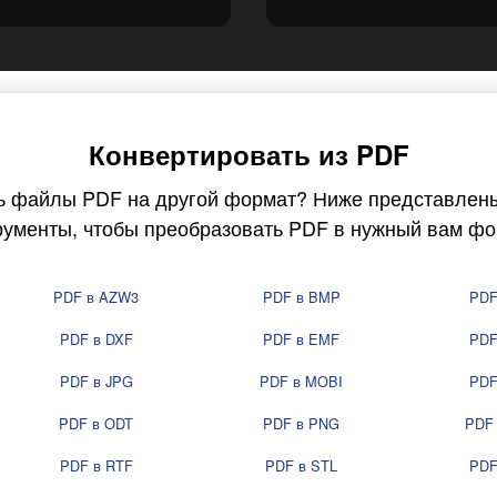
Конвертировать из PDF
ь файлы PDF на другой формат? Ниже представлен
рументы, чтобы преобразовать PDF в нужный вам фо
PDF в AZW3
PDF в BMP
PDF
PDF в DXF
PDF в EMF
PDF
PDF в JPG
PDF в MOBI
PDF
PDF в ODT
PDF в PNG
PDF
PDF в RTF
PDF в STL
PDF