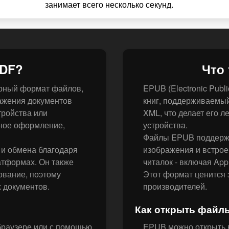
занимает всего несколько секунд.
PDF?
Что
лярный формат файлов,
EPUB (Electronic Publ
ажения документов
книг, поддерживаемы
тройства или
XML, что делает его 
дное оформление,
устройства.
Файлы EPUB поддерж
 и обмена благодаря
изображения и встро
атформах. Он также
читалок - включая App
вание, поэтому
Этот формат ценится з
х документов.
производителей.
Как открыть файл
раузере или с помощью
EPUB можно открыть в 