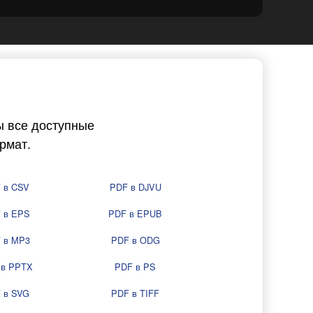
ы все доступные
рмат.
 в CSV
PDF в DJVU
 в EPS
PDF в EPUB
 в MP3
PDF в ODG
 в PPTX
PDF в PS
 в SVG
PDF в TIFF