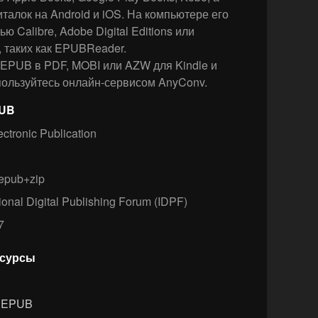
талок на Android и iOS. На компьютере его
 Calibre, Adobe Digital Editions или
 таких как EPUBReader.
EPUB в PDF, MOBI или AZW для Kindle и
спользуйтесь онлайн-сервисом AnyConv.
PUB
ctronic Publication
/epub+zip
ional Digital Publishing Forum (IDPF)
7
есурсы
е EPUB