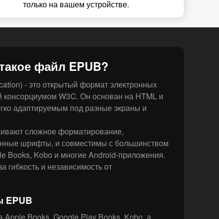
только на вашем устройстве.
 такое файл EPUB?
ication) - это открытый формат электронных
й консорциумом W3C. Он основан на HTML и
легко адаптируемым под разные экраны и
ивают сложное форматирование,
енные шрифты, и совместимы с большинством
le Books, Kobo и многие Android-приложения.
а гибкость и независимость от
ы EPUB
Apple Books, Google Play Books, Kobo, а