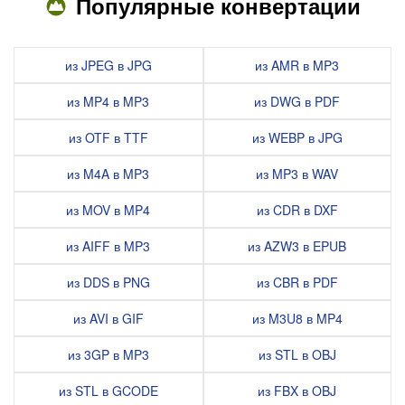
Популярные конвертации
из JPEG в JPG
из AMR в MP3
из MP4 в MP3
из DWG в PDF
из OTF в TTF
из WEBP в JPG
из M4A в MP3
из MP3 в WAV
из MOV в MP4
из CDR в DXF
из AIFF в MP3
из AZW3 в EPUB
из DDS в PNG
из CBR в PDF
из AVI в GIF
из M3U8 в MP4
из 3GP в MP3
из STL в OBJ
из STL в GCODE
из FBX в OBJ