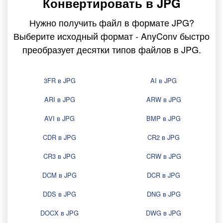
Конвертировать в JPG
Нужно получить файл в формате JPG?
Выберите исходный формат - AnyConv быстро
преобразует десятки типов файлов в JPG.
3FR в JPG
AI в JPG
ARI в JPG
ARW в JPG
AVI в JPG
BMP в JPG
CDR в JPG
CR2 в JPG
CR3 в JPG
CRW в JPG
DCM в JPG
DCR в JPG
DDS в JPG
DNG в JPG
DOCX в JPG
DWG в JPG