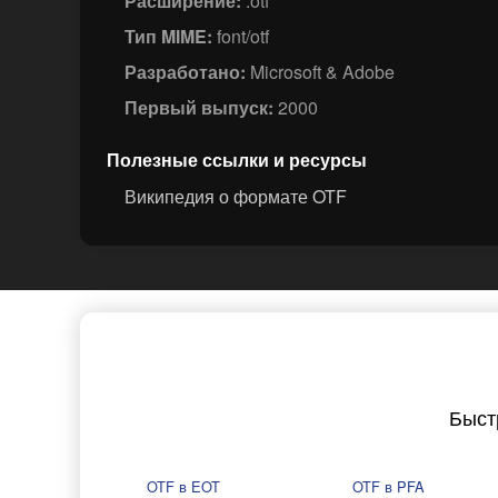
Расширение:
.otf
Тип MIME:
font/otf
Разработано:
Microsoft & Adobe
Первый выпуск:
2000
Полезные ссылки и ресурсы
Википедия о формате OTF
Быст
OTF в EOT
OTF в PFA