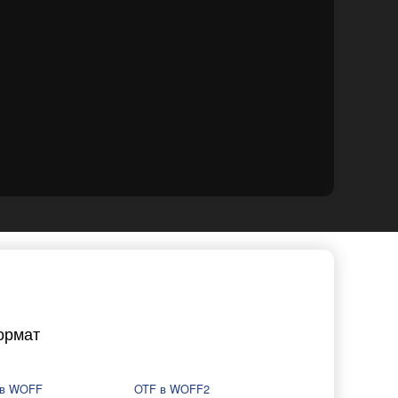
ормат
 в WOFF
OTF в WOFF2