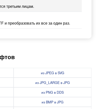
тся третьим лицам.
F и преобразовать их все за один раз.
ифтов
из JPEG в SVG
из JPG_LARGE в JPG
из PNG в DDS
из BMP в JPG