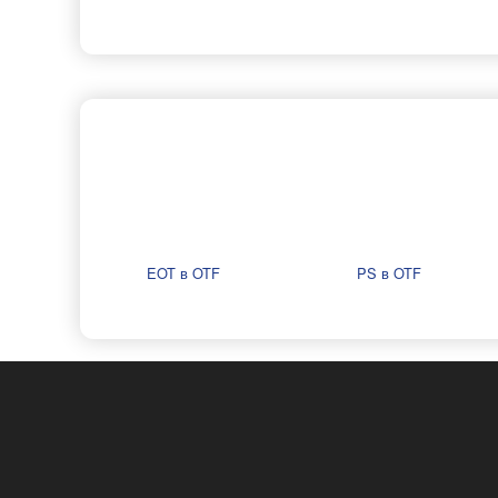
EOT в OTF
PS в OTF