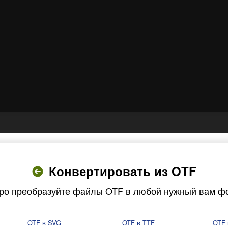
Конвертировать из OTF
ро преобразуйте файлы OTF в любой нужный вам ф
OTF в SVG
OTF в TTF
OTF