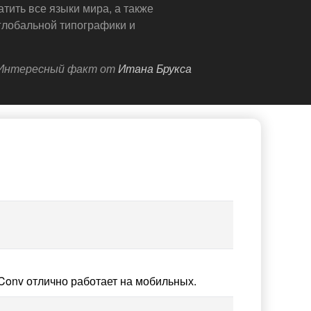
атить все языки мира, а также
глобальной типографики и
Интересный факт от
Итана Брукса
Conv отлично работает на мобильных.