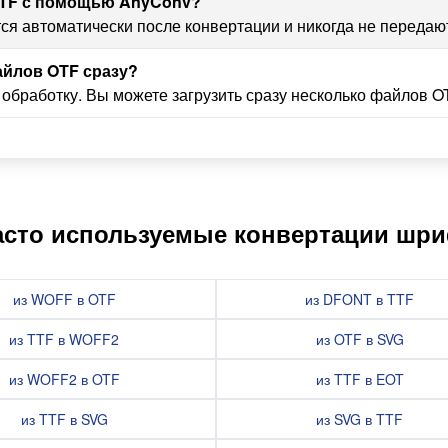
OTF с помощью AnyConv?
ся автоматически после конвертации и никогда не передаю
айлов OTF сразу?
обработку. Вы можете загрузить сразу несколько файлов OT
асто используемые конвертации шр
из WOFF в OTF
из DFONT в TTF
из TTF в WOFF2
из OTF в SVG
из WOFF2 в OTF
из TTF в EOT
из TTF в SVG
из SVG в TTF