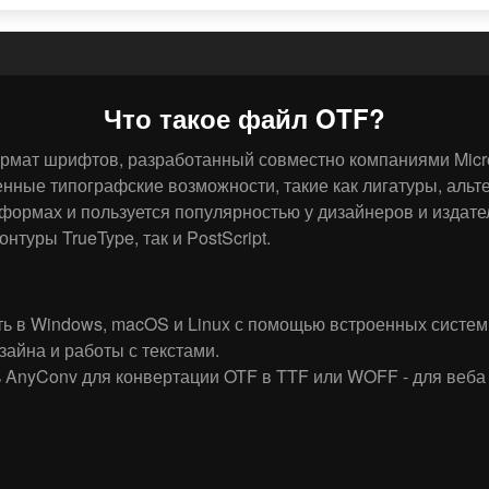
Что такое файл OTF?
ормат шрифтов, разработанный совместно компаниями Micro
ренные типографские возможности, такие как лигатуры, аль
ормах и пользуется популярностью у дизайнеров и издател
туры TrueType, так и PostScript.
ь в Windows, macOS и Linux с помощью встроенных систе
айна и работы с текстами.
 AnyConv для конвертации OTF в TTF или WOFF - для веба