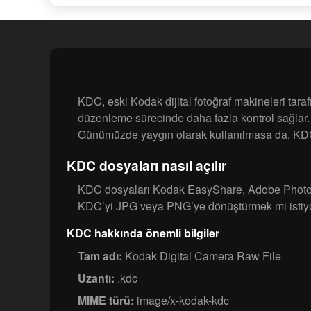
KDC, eski Kodak dijital fotoğraf makineleri tar
düzenleme sürecinde daha fazla kontrol sağlar.
Günümüzde yaygın olarak kullanılmasa da, KDC do
KDC dosyaları nasıl açılır
KDC dosyaları Kodak EasyShare, Adobe Photoshop
KDC’yi JPG veya PNG’ye dönüştürmek mi istiyor
KDC hakkında önemli bilgiler
Tam adı:
Kodak Digital Camera Raw File
Uzantı:
.kdc
MIME türü:
image/x-kodak-kdc