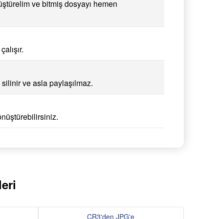
üştürelim ve bitmiş dosyayı hemen
alışır.
ilinir ve asla paylaşılmaz.
üştürebilirsiniz.
eri
CR3'den JPG'e