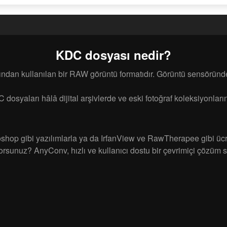
KDC dosyası nedir?
afından kullanılan bir RAW görüntü formatıdır. Görüntü sensörün
syaları hâlâ dijital arşivlerde ve eski fotoğraf koleksiyonların
 gibi yazılımlarla ya da IrfanView ve RawTherapee gibi ücrets
sunuz? AnyConv, hızlı ve kullanıcı dostu bir çevrimiçi çözüm s