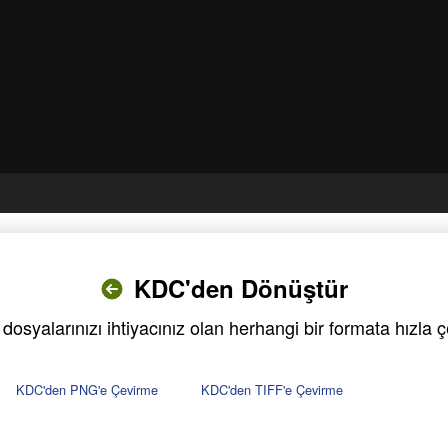
KDC'den Dönüştür
osyalarınızı ihtiyacınız olan herhangi bir formata hızla ç
KDC'den PNG'e Çevirme
KDC'den TIFF'e Çevirme