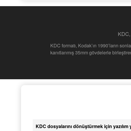
KDC, 
KDC formatı, Kodak’ın 1990’ların sonları
kanıtlanmış 35mm gövdelerle birleştiren 
KDC dosyalarını dönüştürmek için yazılım