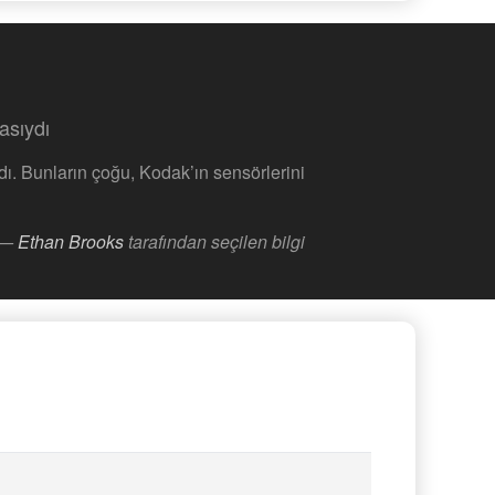
asıydı
ldı. Bunların çoğu, Kodak’ın sensörlerini
—
Ethan Brooks
tarafından seçilen bilgi