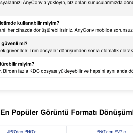
syalarınızı AnyConv’a yükleyin, biz onları sunucularımızda dön
timde kullanabilir miyim?
dahil her cihazda dönüştürebilirsiniz. AnyConv mobilde sorunsuz ç
 güvenli mi?
k güvenlidir. Tüm dosyalar dönüşümden sonra otomatik olarak s
ürebilir miyim?
. Birden fazla KDC dosyası yükleyebilir ve hepsini aynı anda dön
En Popüler Görüntü Formatı Dönüşüml
JPG'den PNG'e
PNG'den SVG'e