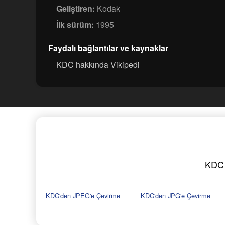
Geliştiren:
Kodak
İlk sürüm:
1995
Faydalı bağlantılar ve kaynaklar
KDC hakkında Vikipedi
KDC d
KDC'den JPEG'e Çevirme
KDC'den JPG'e Çevirme