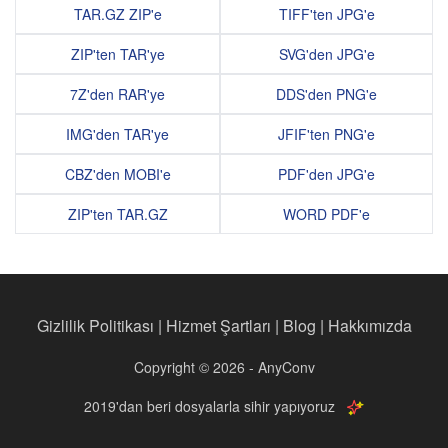
TAR.GZ ZIP'e
TIFF'ten JPG'e
ZIP'ten TAR'ye
SVG'den JPG'e
7Z'den RAR'ye
DDS'den PNG'e
IMG'den TAR'ye
JFIF'ten PNG'e
CBZ'den MOBI'e
PDF'den JPG'e
ZIP'ten TAR.GZ
WORD PDF'e
Gizlilik Politikası
|
Hizmet Şartları
|
Blog
|
Hakkımızda
Copyright © 2026 - AnyConv
2019'dan beri dosyalarla sihir yapıyoruz