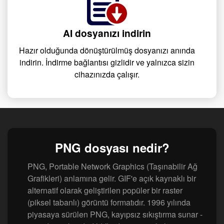
AI dosyanızı indirin
Hazır olduğunda dönüştürülmüş dosyanızı anında
indirin. İndirme bağlantısı gizlidir ve yalnızca sizin
cihazınızda çalışır.
PNG dosyası nedir?
PNG, Portable Network Graphics (Taşınabilir Ağ
Grafikleri) anlamına gelir. GIF'e açık kaynaklı bir
alternatif olarak geliştirilen popüler bir raster
(piksel tabanlı) görüntü formatıdır. 1996 yılında
piyasaya sürülen PNG, kayıpsız sıkıştırma sunar -