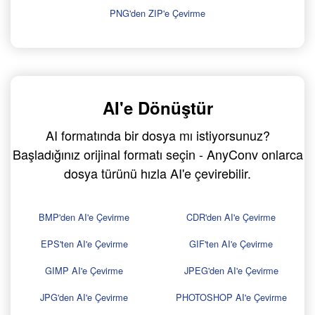
PNG'den ZIP'e Çevirme
AI'e Dönüştür
AI formatında bir dosya mı istiyorsunuz?
Başladığınız orijinal formatı seçin - AnyConv onlarca
dosya türünü hızla AI'e çevirebilir.
BMP'den AI'e Çevirme
CDR'den AI'e Çevirme
EPS'ten AI'e Çevirme
GIF'ten AI'e Çevirme
GIMP AI'e Çevirme
JPEG'den AI'e Çevirme
JPG'den AI'e Çevirme
PHOTOSHOP AI'e Çevirme