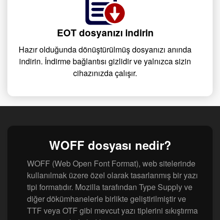
EOT dosyanızı indirin
Hazır olduğunda dönüştürülmüş dosyanızı anında
indirin. İndirme bağlantısı gizlidir ve yalnızca sizin
cihazınızda çalışır.
WOFF dosyası nedir?
WOFF (Web Open Font Format), web sitelerinde
kullanılmak üzere özel olarak tasarlanmış bir yazı
tipi formatıdır. Mozilla tarafından Type Supply ve
diğer dökümhanelerle birlikte geliştirilmiştir ve
TTF veya OTF gibi mevcut yazı tiplerini sıkıştırma