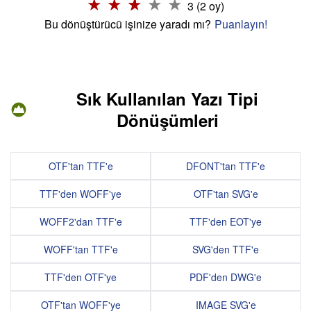
3 (2 oy)
Bu dönüştürücü işinize yaradı mı?
Puanlayın!
Sık Kullanılan Yazı Tipi
Dönüşümleri
OTF'tan TTF'e
DFONT'tan TTF'e
TTF'den WOFF'ye
OTF'tan SVG'e
WOFF2'dan TTF'e
TTF'den EOT'ye
WOFF'tan TTF'e
SVG'den TTF'e
TTF'den OTF'ye
PDF'den DWG'e
OTF'tan WOFF'ye
IMAGE SVG'e