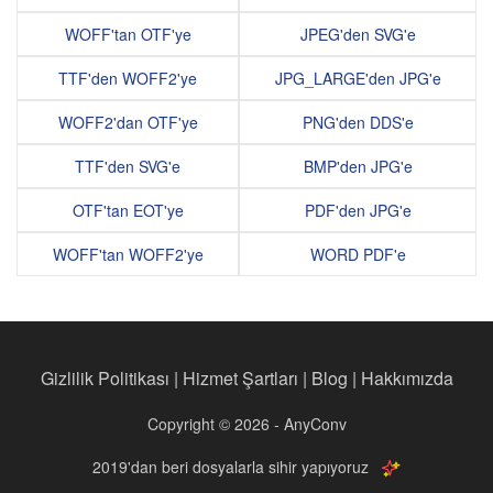
WOFF'tan OTF'ye
JPEG'den SVG'e
TTF'den WOFF2'ye
JPG_LARGE'den JPG'e
WOFF2'dan OTF'ye
PNG'den DDS'e
TTF'den SVG'e
BMP'den JPG'e
OTF'tan EOT'ye
PDF'den JPG'e
WOFF'tan WOFF2'ye
WORD PDF'e
Gizlilik Politikası
|
Hizmet Şartları
|
Blog
|
Hakkımızda
Copyright © 2026 - AnyConv
2019'dan beri dosyalarla sihir yapıyoruz