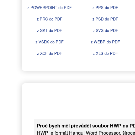
z POWERPOINT do PDF
z PPS do PDF
z PRC do PDF
z PSD do PDF
z SK1 do PDF
z SVG do PDF
z VSDX do PDF
z WEBP do PDF
z XCF do PDF
z XLS do PDF
Proč bych měl převádět soubor HWP na P
HWP je formát Hangul Word Processor, široce 