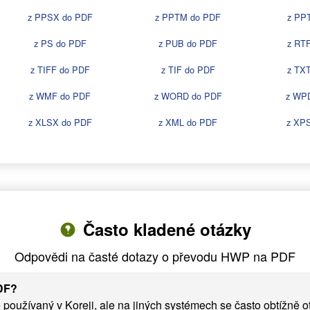
z PPSX do PDF
z PPTM do PDF
z PP
z PS do PDF
z PUB do PDF
z RT
z TIFF do PDF
z TIF do PDF
z TX
z WMF do PDF
z WORD do PDF
z WP
z XLSX do PDF
z XML do PDF
z XP
Často kladené otázky
Odpovědi na časté dotazy o převodu HWP na PDF
DF?
používaný v Koreji, ale na jiných systémech se často obtížně 