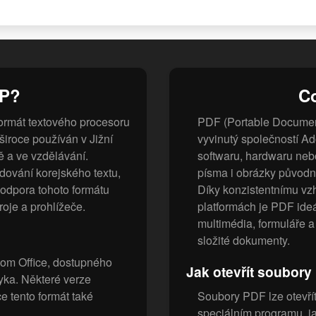
WP?
C
ormát textového procesoru
PDF (Portable Document
široce používán v Jižní
vyvinutý společností A
ě a ve vzdělávání.
softwaru, hardwaru neb
dování korejského textu,
písma i obrázky původn
podpora tohoto formátu
Díky konzistentnímu vz
roje a prohlížeče.
platformách je PDF ideál
multimédia, formuláře a 
složité dokumenty.
om Office, dostupného
Jak otevřít soubory
yka. Některé verze
e tento formát také
Soubory PDF lze otevří
speciálním programu, j