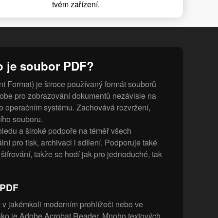
tvém zařízení.
o je soubor PDF?
 Format) je široce používaný formát souborů
dobe pro zobrazování dokumentů nezávisle na
o operačním systému. Zachovává rozvržení,
ího souboru.
hledu a široké podpoře na téměř všech
ní pro tisk, archivaci i sdílení. Podporuje také
šifrování, takže se hodí jak pro jednoduché, tak
 PDF
t v jakémkoli moderním prohlížeči nebo ve
ako je Adobe Acrobat Reader. Mnoho textových