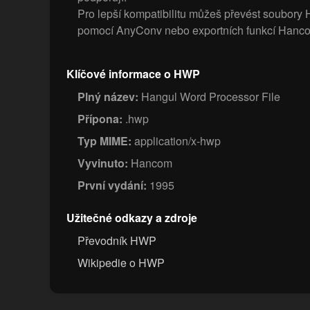
Pro lepší kompatibilitu můžeš převést soub
pomocí AnyConv nebo exportních funkcí Hanc
Klíčové informace o HWP
Plný název:
Hangul Word Processor File
Přípona:
.hwp
Typ MIME:
application/x-hwp
Vyvinuto:
Hancom
První vydání:
1995
Užitečné odkazy a zdroje
Převodník HWP
Wikipedie o HWP