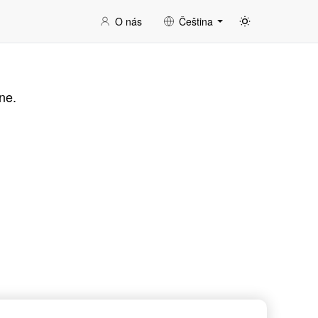
O nás
Čeština
ne.