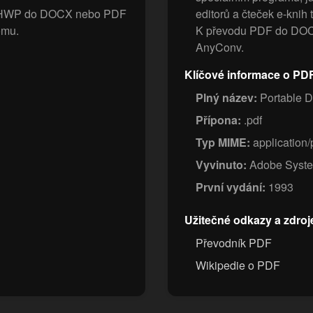
ory HWP do DOCX nebo PDF
editorů a čteček e-knih 
omu.
K převodu PDF do DOCX
AnyConv.
Klíčové informace o PD
Plný název:
Portable 
Přípona:
.pdf
Typ MIME:
application/
Vyvinuto:
Adobe Syst
První vydání:
1993
Užitečné odkazy a zdroj
Převodník PDF
Wikipedie o PDF