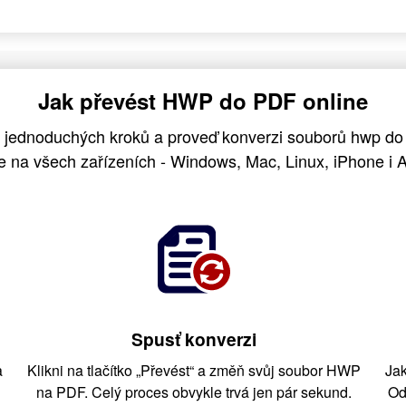
Jak převést HWP do PDF online
o jednoduchých kroků a proveď konverzi souborů hwp d
e na všech zařízeních - Windows, Mac, Linux, iPhone i A
Spusť konverzi
a
Klikni na tlačítko „Převést“ a změň svůj soubor HWP
Jak
na PDF. Celý proces obvykle trvá jen pár sekund.
Od