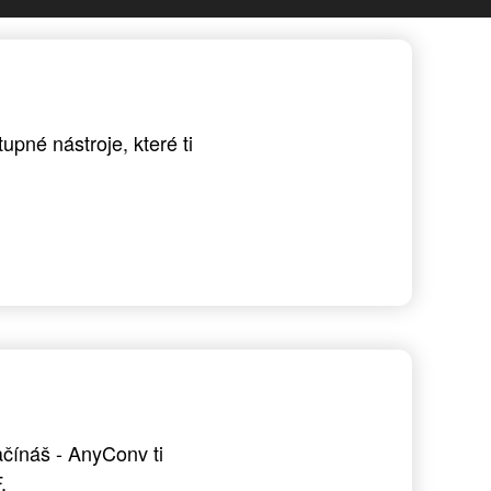
pné nástroje, které ti
.
čínáš - AnyConv ti
.