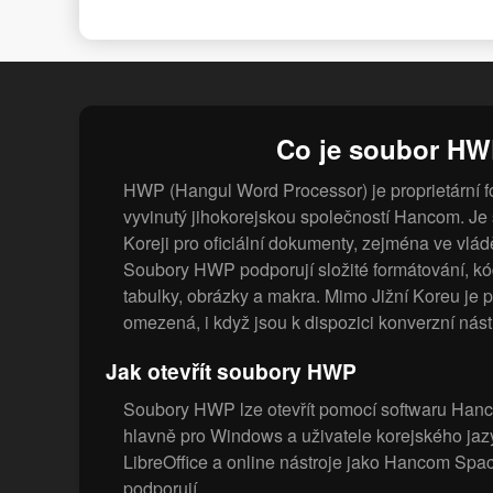
Co je soubor H
HWP (Hangul Word Processor) je proprietární f
vyvinutý jihokorejskou společností Hancom. Je 
Koreji pro oficiální dokumenty, zejména ve vlád
Soubory HWP podporují složité formátování, kó
tabulky, obrázky a makra. Mimo Jižní Koreu je 
omezená, i když jsou k dispozici konverzní nást
Jak otevřít soubory HWP
Soubory HWP lze otevřít pomocí softwaru Hanc
hlavně pro Windows a uživatele korejského jaz
LibreOffice a online nástroje jako Hancom Spac
podporují.