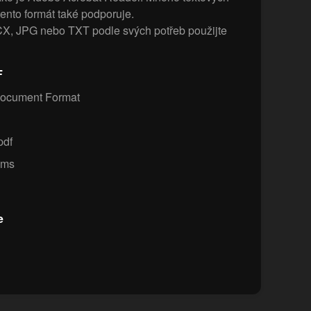
tento formát také podporuje.
, JPG nebo TXT podle svých potřeb použijte
F
Document Format
pdf
ems
e