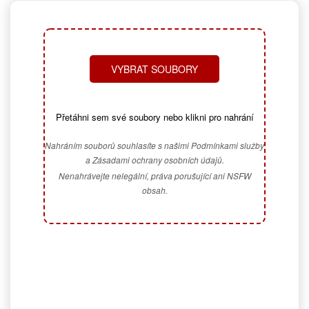
VYBRAT SOUBORY
Přetáhni sem své soubory nebo klikni pro nahrání
Nahráním souborů souhlasíte s našimi Podmínkami služby
a Zásadami ochrany osobních údajů.
Nenahrávejte nelegální, práva porušující ani NSFW
obsah.