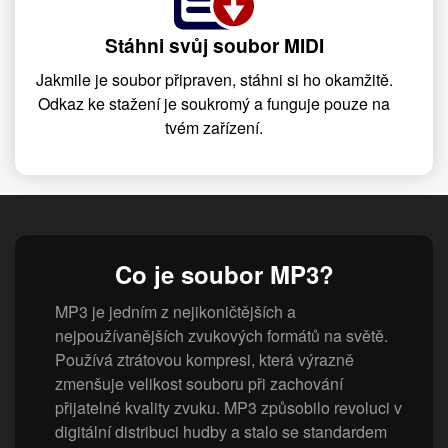
Stáhni svůj soubor MIDI
Jakmile je soubor připraven, stáhni si ho okamžitě.
Odkaz ke stažení je soukromý a funguje pouze na
tvém zařízení.
Co je soubor MP3?
MP3 je jedním z nejikoničtějších a
nejpoužívanějších zvukových formátů na světě.
Používá ztrátovou kompresi, která výrazně
zmenšuje velikost souboru při zachování
přijatelné kvality zvuku. MP3 způsobilo revoluci v
digitální distribuci hudby a stalo se standardem