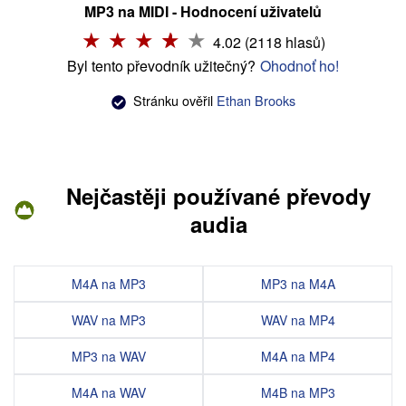
MP3 na MIDI - Hodnocení uživatelů
4.02 (2118 hlasů)
Byl tento převodník užitečný?
Ohodnoť ho!
Stránku ověřil
Ethan Brooks
Nejčastěji používané převody
audia
M4A na MP3
MP3 na M4A
WAV na MP3
WAV na MP4
MP3 na WAV
M4A na MP4
M4A na WAV
M4B na MP3