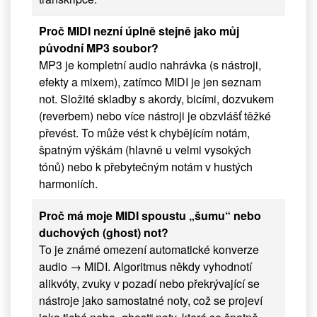
Proč MIDI nezní úplně stejně jako můj
původní MP3 soubor?
MP3 je kompletní audio nahrávka (s nástroji,
efekty a mixem), zatímco MIDI je jen seznam
not. Složité skladby s akordy, bicími, dozvukem
(reverbem) nebo více nástroji je obzvlášť těžké
převést. To může vést k chybějícím notám,
špatným výškám (hlavně u velmi vysokých
tónů) nebo k přebytečným notám v hustých
harmoniích.
Proč má moje MIDI spoustu „šumu“ nebo
duchových (ghost) not?
To je známé omezení automatické konverze
audio → MIDI. Algoritmus někdy vyhodnotí
alikvóty, zvuky v pozadí nebo překrývající se
nástroje jako samostatné noty, což se projeví