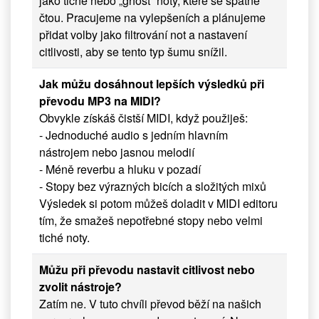
jako tiché nebo „ghost“ noty, které se špatně
čtou. Pracujeme na vylepšeních a plánujeme
přidat volby jako filtrování not a nastavení
citlivosti, aby se tento typ šumu snížil.
Jak můžu dosáhnout lepších výsledků při
převodu MP3 na MIDI?
Obvykle získáš čistší MIDI, když použiješ:
- Jednoduché audio s jedním hlavním
nástrojem nebo jasnou melodií
- Méně reverbu a hluku v pozadí
- Stopy bez výrazných bicích a složitých mixů
Výsledek si potom můžeš doladit v MIDI editoru
tím, že smažeš nepotřebné stopy nebo velmi
tiché noty.
Můžu při převodu nastavit citlivost nebo
zvolit nástroje?
Zatím ne. V tuto chvíli převod běží na našich