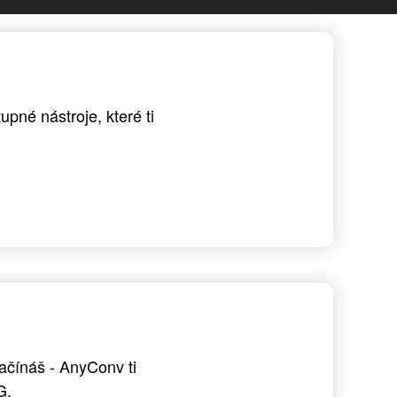
pné nástroje, které ti
ačínáš - AnyConv ti
G.