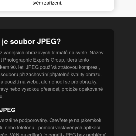
tvém zařízení.
 je soubor JPEG?
žívanějších obrazových formátů na světě. Název
t Photographic Experts Group, která tento
tkem 90. let. JPEG používá ztrátovou kompresi,
souboru při zachování přijatelné kvality obrazu.
e a použití na webu, ale nehodí se pro obrázky,
úpravy nebo vysokou přesnost, protože opakované
u.
y JPEG
erzálně podporovány. Otevřete je na jakémkoli
letu nebo telefonu - pomocí vestavěných aplikací
če. Většina editorů fotografií JPEG bez problémů