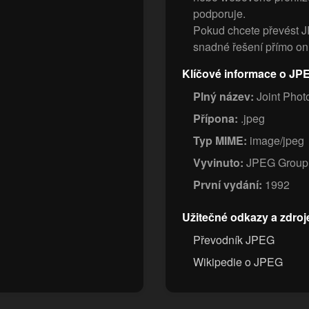
podporuje.
Pokud chcete převést J
snadné řešení přímo onl
Klíčové informace o JP
Plný název:
Joint Phot
Přípona:
.jpeg
Typ MIME:
image/jpeg
Vyvinuto:
JPEG Group
První vydání:
1992
Užitečné odkazy a zdroj
Převodník JPEG
Wikipedie o JPEG