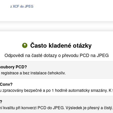
z XCF do JPEG
Často kladené otázky
Odpovědi na časté dotazy o převodu PCD na JPEG
t soubory PCD?
gistrace a bez instalace čehokoliv.
yConv?
zpracovány bezpečně a po 1 hodině automaticky smazány. K t
G?
valitu při konverzi PCD do JPEG. Výsledek je přesný a čistý.