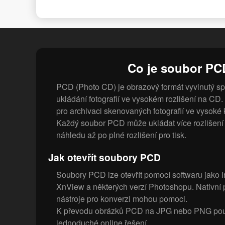
Co je soubor P
PCD (Photo CD) je obrazový formát vyvinutý sp
ukládání fotografií ve vysokém rozlišení na CD. 
pro archivaci skenovaných fotografií ve vysoké k
Každý soubor PCD může ukládat více rozlišení 
náhledu až po plné rozlišení pro tisk.
Jak otevřít soubory PCD
Soubory PCD lze otevřít pomocí softwaru jako Ir
XnView a některých verzí Photoshopu. Nativní p
nástroje pro konverzi mohou pomoci.
K převodu obrázků PCD na JPG nebo PNG použi
jednoduché online řešení.