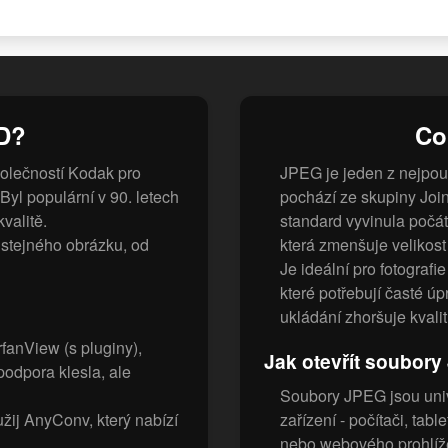
CD?
Co
olečností Kodak pro
JPEG je jeden z nejpou
Byl populární v 90. letech
pochází ze skupiny Join
valitě.
standard vyvinula počá
stejného obrázku, od
která zmenšuje velikost 
Je ideální pro fotografi
které potřebují časté 
ukládání zhoršuje kvalit
fanView (s pluginy),
Jak otevřít soubor
odpora klesla, ale
Soubory JPEG jsou univ
j AnyConv, který nabízí
zařízení - počítači, tab
nebo webového prohlíže