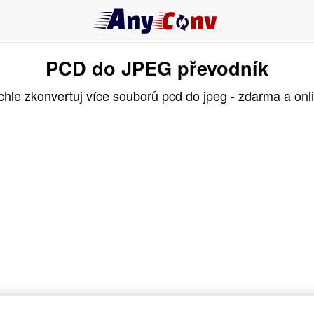
PCD do JPEG převodník
hle zkonvertuj více souborů pcd do jpeg - zdarma a onl