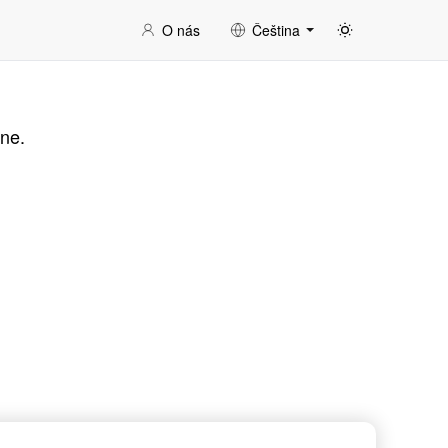
O nás
Čeština
ine.