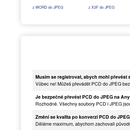
z WORD do JPEG
z X3F do JPEG
Musím se registrovat, abych mohl převés
Vůbec ne! Můžeš převádět PCD do JPEG bez re
Je bezpečné převést PCD do JPEG na An
Rozhodně. Všechny soubory PCD i JPEG jsou 
Změní se kvalita po konverzi PCD do JPE
Děláme maximum, abychom zachovali původní k