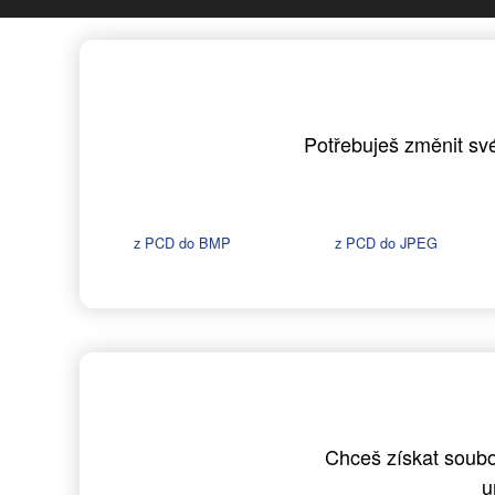
Potřebuješ změnit své
z PCD do BMP
z PCD do JPEG
Chceš získat soubo
u