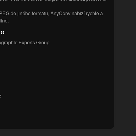
PEG do jiného formátu, AnyConv nabízí rychlé a
ine.
EG
ographic Experts Group
e