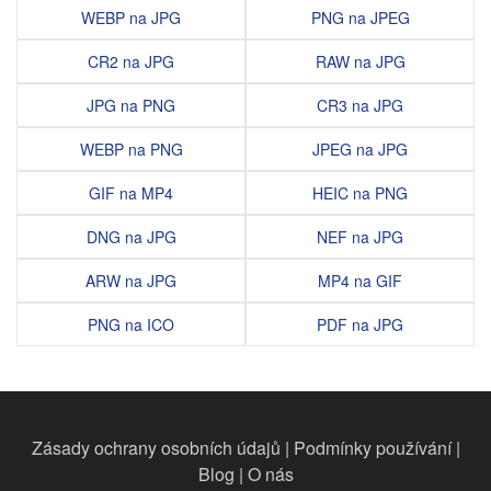
WEBP na JPG
PNG na JPEG
CR2 na JPG
RAW na JPG
JPG na PNG
CR3 na JPG
WEBP na PNG
JPEG na JPG
GIF na MP4
HEIC na PNG
DNG na JPG
NEF na JPG
ARW na JPG
MP4 na GIF
PNG na ICO
PDF na JPG
Zásady ochrany osobních údajů
|
Podmínky používání
|
Blog
|
O nás