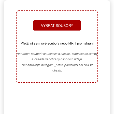
VYBRAT SOUBORY
Přetáhni sem své soubory nebo klikni pro nahrání
Nahráním souborů souhlasíte s našimi Podmínkami služby
a Zásadami ochrany osobních údajů.
Nenahrávejte nelegální, práva porušující ani NSFW
obsah.