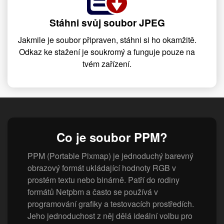
Stáhni svůj soubor JPEG
Jakmile je soubor připraven, stáhni si ho okamžitě.
Odkaz ke stažení je soukromý a funguje pouze na
tvém zařízení.
Co je soubor PPM?
PPM (Portable Pixmap) je jednoduchý barevný
obrazový formát ukládající hodnoty RGB v
prostém textu nebo binárně. Patří do rodiny
formátů Netpbm a často se používá v
programování grafiky a testovacích prostředích.
Jeho jednoduchost z něj dělá ideální volbu pro