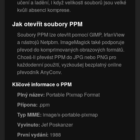
učení a ladění, i když velikosti souborů jsou velké
kvůli absenci komprese.
Jak otevřít soubory PPM
Soubory PPM lze otevřít pomocí GIMP, IrfanView
a nástrojů Netpbm. ImageMagick také podporuje
převod do komprimovaných obrazových formátů.
Chceš-li převést PPM do JPG nebo PNG pro
každodenní použití, vyzkoušej bezplatný online
převodník AnyConv.
Klíčové informace o PPM
Plný název:
Portable Pixmap Format
Přípona:
.ppm
Typ MIME:
image/x-portable-pixmap
Vyvinuto:
Jef Poskanzer
První vydání:
1988