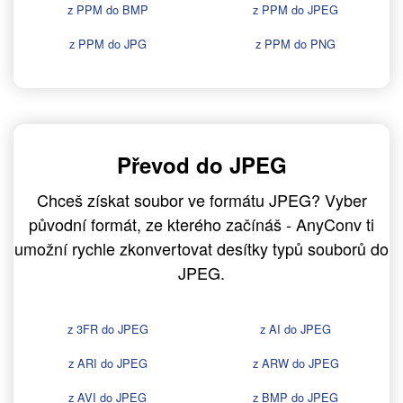
z PPM do BMP
z PPM do JPEG
z PPM do JPG
z PPM do PNG
Převod do JPEG
Chceš získat soubor ve formátu JPEG? Vyber
původní formát, ze kterého začínáš - AnyConv ti
umožní rychle zkonvertovat desítky typů souborů do
JPEG.
z 3FR do JPEG
z AI do JPEG
z ARI do JPEG
z ARW do JPEG
z AVI do JPEG
z BMP do JPEG