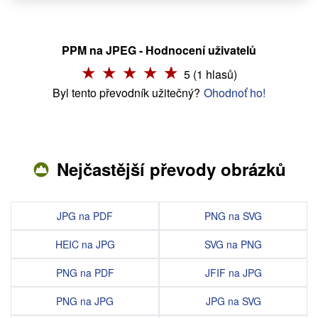
PPM na JPEG - Hodnocení uživatelů
5 (1 hlasů)
Byl tento převodník užitečný?
Ohodnoť ho!
Nejčastější převody obrázků
JPG na PDF
PNG na SVG
HEIC na JPG
SVG na PNG
PNG na PDF
JFIF na JPG
PNG na JPG
JPG na SVG